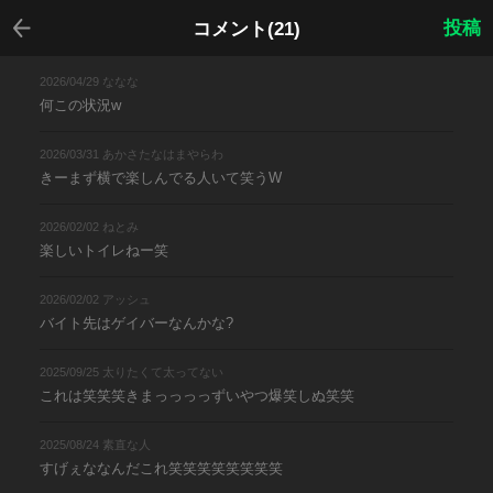
戻る
投稿
コメント(21)
2026/04/29 ななな
何この状況w
2026/03/31 あかさたなはまやらわ
きーまず横で楽しんでる人いて笑うW
2026/02/02 ねとみ
楽しいトイレねー笑
2026/02/02 アッシュ
バイト先はゲイバーなんかな?
2025/09/25 太りたくて太ってない
これは笑笑笑きまっっっっずいやつ爆笑しぬ笑笑
2025/08/24 素直な人
すげぇななんだこれ笑笑笑笑笑笑笑笑