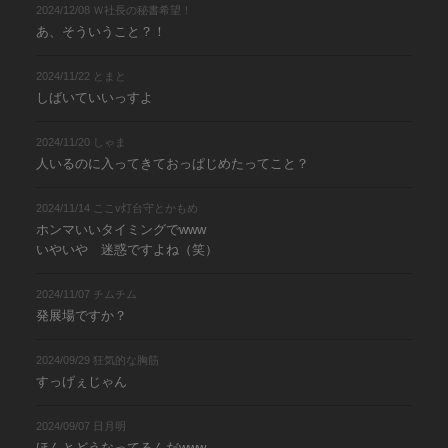
2024/12/08 Ｗ社長の秘書希望！
あ、そういうこと？！
2024/11/22 とまと
しばいていいっすよ
2024/11/20 しゃま
人いるのに入ってきておっぱじめたってこと？
2024/11/14 ここv灯台守とかもめ
ホンマいいタイミングでwww
いやいや 迷惑ですよね（笑）
2024/11/07 チムチム
発展場ですか？
2024/09/29 狂気的な胸筋
すっげぇじゃん
2024/09/07 日月明
ほんとどうなってるんだwww