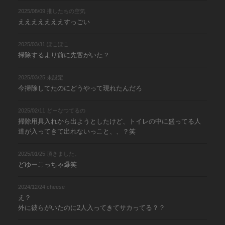
2025/08/09 推したちの空気
えええええええすっごい
2025/03/31 ぽこぽこ
掃除するより前に先客がいた？
2025/03/25 未設定
今掃除してたのにどうやって現れたんだろ
2025/02/11 どーなつてるの
掃除用具入れから出ようとしたけど、トイレの中に盛ってる人
達が入ってきて出れないっこと、、？笑
2025/01/25 頂きました。
どゆーこっちゃ爆笑
2024/12/24 cheese
え？
外に彼らがいたのに2人入ってきてサカってる？？