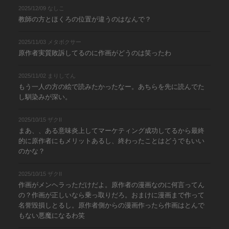
2025/12/09 なしこ
教師の方とほくろの位置が違うのはなんで？
2025/11/03 メタボクサー
原作者実質敗訴してるのに作画がどうのは笑ったわ
2025/11/02 まりしてん
もう一人の方の絵で読みたかったなー。あちらを先に読んでた
し馴染みが深い。
2025/10/15 ザクII
まあ、、ある意味炎上してマーケティング成功してるから最終
的に原作者にもメリットあるし、終わったことはどうでもいい
のかな？
2025/10/15 ザクII
作画がメンヘラっただけだよ。原作者の漫画なのに何言ってん
の？作画が正しいなら乗っ取りだろ。おまけに漫画まで作って
名誉毀損しとるし。原作者側からの漫画作ったら作画はとんで
もない悪魔になるわ笑