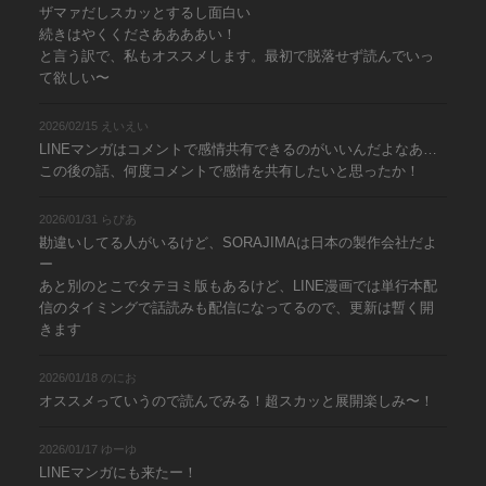
ザマァだしスカッとするし面白い
続きはやくくださああああい！
と言う訳で、私もオススメします。最初で脱落せず読んでいっ
て欲しい〜
2026/02/15 えいえい
LINEマンガはコメントで感情共有できるのがいいんだよなあ…
この後の話、何度コメントで感情を共有したいと思ったか！
2026/01/31 らぴあ
勘違いしてる人がいるけど、SORAJIMAは日本の製作会社だよ
ー
あと別のとこでタテヨミ版もあるけど、LINE漫画では単行本配
信のタイミングで話読みも配信になってるので、更新は暫く開
きます
2026/01/18 のにお
オススメっていうので読んでみる！超スカッと展開楽しみ〜！
2026/01/17 ゆーゆ
LINEマンガにも来たー！