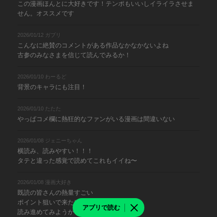
この漫画ほんとに大好きです！テンポもいいしイライラさせま
せん。オススメです
2026/01/12 ガブリ
こんなに絶賛のコメントがある作品なかなかないよね
古参のみなさまを信じて読んでみるか！
2026/01/10 わーるど
背景のキャラにも注目！
2026/01/10 たたた
やっぱコメ欄に熱狂的なファンがいる漫画は間違いない
2026/01/08 ジェニーちゃん
横読み、読みやすい！！！
タテと違った感覚で読めてこれもイイね〜
2026/01/08 漫画大好き
既読の皆さんの熱量すごい
ポイント狙いで来たけど
アプリで読む
読み進めてみようかな？