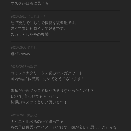
マスクが口輪に見える
2026/05/15 じょじょえん
他で読んでこちらで復讐を復習組です。
強くて賢いヒロインで好きです。
スカッとした炎の復讐
2026/03/03 名無し
短パンwww
2026/02/18 未設定
コミックナタリータテ読みマンガアワード
国内作品1位受賞、おめでとうございます！
国産だからツッコミ所があまりなかったんだ！？
1つだけ言わせてもらうと…
普通のマスクで良いと思います！
2026/02/18 未設定
ナビエと比べるのが間違ってる
あの子は優秀ってイメージだけで、頭が良いと思ったことがな