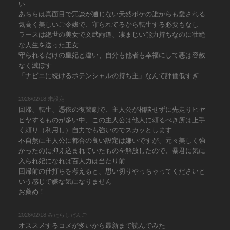
い
あちらは真面目で冗談が通じない天然ボケの誰からも愛される
気高く美しいご令嬢で、守られてるから転生する必要もなし
ラースは絶世の美女で文武両道、凄まじい能力持ちなのに壮絶
な人生を送った王女
守られるだけの皇妃と違い、自分も他者も幸福にして悪は容赦
なく滅ぼす
「ナビエに続けるポテンシャルの持ち主」なんて評価低すぎ
2026/02/18 未設定
回帰、転生、憑依の復讐劇で、主人公が相談せずに先走りヒヤ
ヒヤするものが多い中、この主人公は他人に頼るべき所は上手
く頼り（利用し）自力でも強いのでスカッとします
不自然に主人公に都合の良い設定は嫌いですが、元々美しく強
かったのに抑え込まれていたものを解放したので、暴君に気に
入られ妃になれば百人力は当たり前
回帰前の仕打ちを考えると、思い切りやっちゃってくださいと
いう感じで嫌な気になりません
お薦め！
2026/02/18 みたらしだんご
オススメするコメが多いから最新まで読んでみた