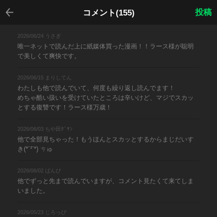
戻る
投稿
コメント(155)
2026/06/24 うさぎ
唯一ネットで読んだ上に紙媒体買った漫画！！ラース様が聡明
で美しくて爽快です。
2026/06/15 まりしてん
わたしも他で読んでいて、何度も繰り返し読んでます！
めちゃ酷い扱いを受けていたところは辛いけど、マジでスカッ
とする復讐です！ラース様万歳！
2026/06/03 ちや田ﾀﾞｻﾝ
他で全部見ちゃった！もうほんとスカッとするからまじだいす
き(*´³`*) ㄘゅ
2026/06/02 ばんび
他でずっと先まで読んでいますが、コメント見たくて来てしま
いました。
2026/05/23 じろっぴ