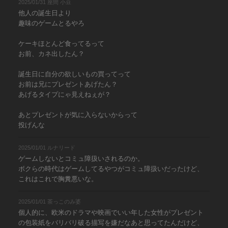
2025/01/31 座間 小豆
他人の誕生日より
趣味のゲームとるやろ
ケーキほとんど食ってるって
お前、カネ出したん？
誕生日に自分の欲しいもの買ってって
お前は兄にプレゼントあげたん？
あげるタイプにゃ見えねぇが？
あとプレゼントが気に入らないからって
投げんな
2025/01/01 ルナリード
ゲームしないとコミュ障扱いされるのか。
ボクらの時代はゲームしてるやつがコミュ障扱いだったけど、
これはこれで胸糞悪いな。
2025/01/01 茶っこのみ婆
個人的に、欧米のドラマや映画でいい年した女性がプレゼント
の包装紙をバリバリ破る描写を嫌だなあと思ってたんだけど、