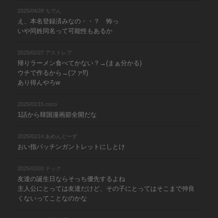
2025/04/28 ちでん
え、本名登録済みなの・・？ 怖っ
いや同姓同名って可能性もあるか
2025/02/27 アストレア
帰りラーメン食べてかない？→(まぁ分かる)
ウチで作るから→(ファ⁉︎)
あり得んやろw
2025/02/15 coco
1話から韓国漫画節全開だな
2025/02/14 あめんどーず
おい指パッチンガントレットにしとけ
2025/02/03 テック
友達の誕生日ならそっち優先するよね
主人公にとっては友達だけど、その子にとってはそこまで仲良
くないってことなのかな