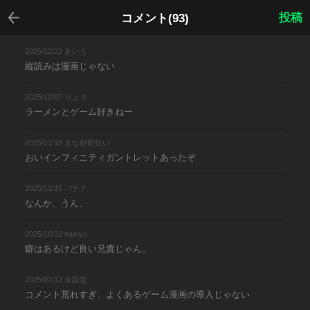
戻る
投稿
コメント(93)
2025/12/22 あいう
縦読みは漫画じゃない
2025/12/07 りょ☺︎
ラーメンとゲーム好きねー
2025/11/18 きな粉餅狂い
おいインフィニティガントレットあったぞ
2025/11/15 バナナ
なんか、うん、
2025/10/22 tounyo
癖はあるけど良い兄貴じゃん。
2025/07/12 未設定
コメント荒れすぎ、よくあるゲーム漫画の導入じゃない