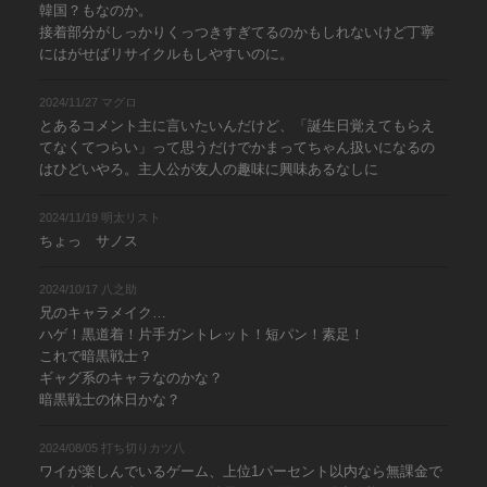
韓国？もなのか。
接着部分がしっかりくっつきすぎてるのかもしれないけど丁寧
にはがせばリサイクルもしやすいのに。
2024/11/27 マグロ
とあるコメント主に言いたいんだけど、「誕生日覚えてもらえ
てなくてつらい」って思うだけでかまってちゃん扱いになるの
はひどいやろ。主人公が友人の趣味に興味あるなしに
2024/11/19 明太リスト
ちょっ サノス
2024/10/17 八之助
兄のキャラメイク…
ハゲ！黒道着！片手ガントレット！短パン！素足！
これで暗黒戦士？
ギャグ系のキャラなのかな？
暗黒戦士の休日かな？
2024/08/05 打ち切りカツ八
ワイが楽しんでいるゲーム、上位1パーセント以内なら無課金で