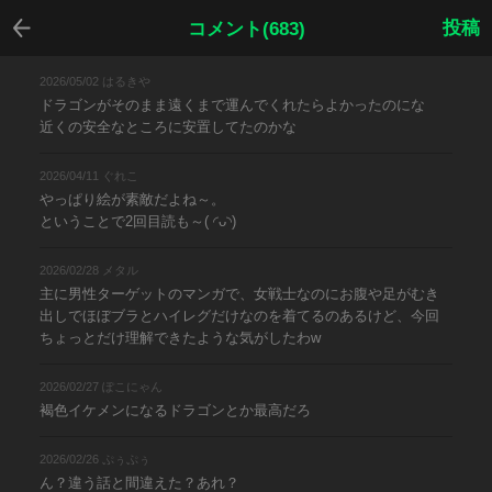
戻る
投稿
コメント(683)
2026/05/02 はるきや
ドラゴンがそのまま遠くまで運んでくれたらよかったのにな
近くの安全なところに安置してたのかな
2026/04/11 ぐれこ
やっぱり絵が素敵だよね～。
ということで2回目読も～( ◜ᴗ◝)
2026/02/28 メタル
主に男性ターゲットのマンガで、女戦士なのにお腹や足がむき
出しでほぼブラとハイレグだけなのを着てるのあるけど、今回
ちょっとだけ理解できたような気がしたわw
2026/02/27 ぽこにゃん
褐色イケメンになるドラゴンとか最高だろ
2026/02/26 ぷぅぷぅ
ん？違う話と間違えた？あれ？