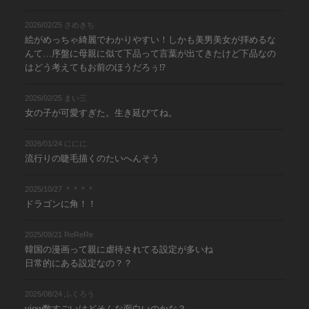
2026/02/25 さめきち
絵がめっちゃ綺麗でわかりやすい！しかも美男美女が拝めるな
んて…序盤に母親に似て下品って言葉が出てきたけど下品なの
はどう考えてもお前のほうだろぅ⁉︎
2026/02/25 まい三
女の子が可愛すぎた。生き延びてね。
2026/01/24 ににに
流行りの睫毛描くのたいへんそう
2025/10/27 ＊＊＊＊
ドラゴンに角！！
2025/09/21 ReReRe
韓国の漫画って親に虐待されてる設定が多いね
日常的にある設定なの？？
2025/08/24 ふくろう
view数すごいけどそんな面白いのかな？