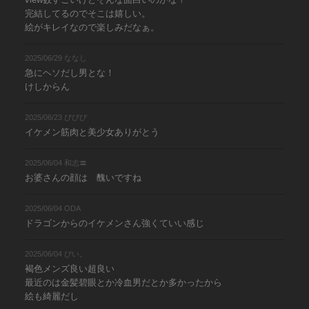
完結してるのでそこは嬉しい。
絵がキレイなので楽しみだなぁ。
2025/06/29 ななし
急にヘソだし男とな！
けしからん
2025/06/23 ぴぴぴ
イケメン筋肉と美少女ありがとう
2025/06/04 和志〓
お婆さんの顔は 醜いですね
2025/06/04 ODA
ドラゴンからのイケメンさん強くていい感じ
2025/06/04 ぴい。
褐色メンズ良い超良い
最近のは金髪碧眼とか冷血男だとか多かったから
絵も綺麗だし