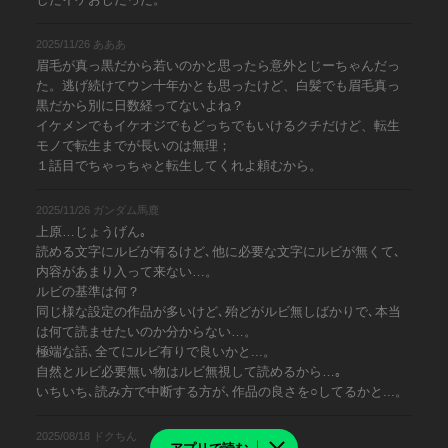
2025/11/26 あああ
眉毛が真っ黒だから若いのかと思ったら意外とじーちゃんだっ
た。逃げ続けてウン十年かとも思ったけど、白髪でも眉毛真っ
黒だから別に日数経ってないよね？
イケメンでもイケオジでもどっちでもいけるクチだけど、転生
モノで転生までが長いのは無理；
１話目でちゃっちゃと転生してくれよ頼むから。
2025/11/26 ガンダム馬鹿
上原…じょうげん｡
読める文字にルビが有るけど､他に必要な文字にルビが無くて､
内容があまり入って来ない…。
ルビの基準は何？
同じ様な設定の作品が多いけど､殆どがルビ無しばかりで､本当
は何て読ませたいのか分からない…。
極端な話､全てにルビ有りで良いかと...。
自然とルビ必要無い物はルビ無視して読めるから…｡
いちいち､読み方で中断する方が､作品の良さを○してるかと...。
2025/08/18 ドクちん