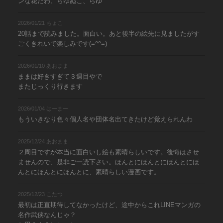
ンな花だわ、らゆぬこ、らゆ
2026/01/21 ちょこ
20話まで読みました。面白い。あと後半の絵先に見ましたがす
ごくきれいで楽しみです(=^^=)
2026/01/10 あおまま
ままは好きすぎて３週目やで
またじっくり行きます
2026/01/04 はーまー
もういきなり色々個人名や団体名出てきたけど覚えられんわ
2025/12/24 あおまま
２周目ですが本当に面白いし絵も素晴らしいです。後悔はさせ
ませんので、是非ご一読下さい。ほんとにほんとにほんとにほ
んとにほんとにほんとに、素晴らしい漫画です。
2025/12/23 こたつ
最初は正直期待してなかったけど、途中からこれLINEマンガの
名作武侠なんじゃ？