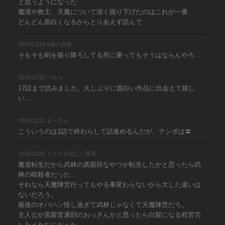
と思うようになった
魔境や教主、天魔について深く掘り下げたのはこれが一番
どんどん面白くなるからとりあえず読んで
2025/12/16 9歳の真桜
そもそも剣を振り降ろしてる所に乗ってもそうはならんやろ…
2025/12/15 ぺちゃ
17話まで読みました。久しぶりに面白い作品に出会えて嬉し
い…
2025/12/11 もーさん
こういうのは1話で終わらして話進めるんだが、テンポは〓
2025/11/26 アイスが恋しい季節
魔道転生だから武林の真面目なやつが転生したかと思ったら武
林の暗殺者だった…
それなら天魔陣営行ってもやる事変わらないから大した違いは
ないだろう。
最後のオバハン怪し過ぎて武林じゃなくて天魔陣営だろ。
主人公が黒髪普通顔のおっさんかと思ったら白髪になる程苦労
したイケおじだった。