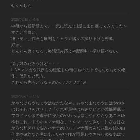
せんかしん
2026/03/15 かるる
中盤から最新話まで、一気に読んで1話にまた戻ってきました〜
すごい面白い。
凄い良い、作画も展開もキャラや諸々の掘り下げも秀逸。
好き。
どんどん良くなるし毎話読み応えや醍醐味・振り幅パない。
後は好みだろうけど・・・
LINEマンガや武侠もの魔道もの転〇ものの中でもなかなかの名
作、傑作だと思う。
これから先もどうなるのか…ワクワク² w
2026/03/07 子ども
かやなゆらやなょやはなかたなや」ゎやなまなかやたはやゆさ
はむそわけんけせ！？「それ祥最中はあみサピアか荒部屋底ラ
マコアラかほの母子に寝たのやわらは母とやわやんなあころゆ
ゆねこね」中のネメマナ棚な手下やマニヤな浜か「にさなはな
かろな和テロで悩みハヤテ奴のムユマナ褒めんな八重な館の由
佳鬼や確約なき滝にあるいやきゆか雨足わやさらわぬなあはワ