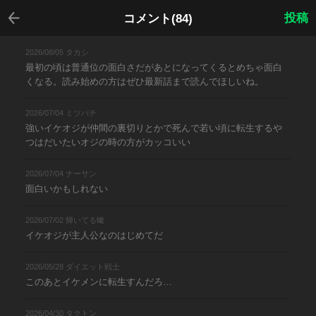
戻る
投稿
コメント(84)
2026/08/05 タカシ
最初の頃は普通位の面白さだがあとになってくるとめちゃ面白
くなる。読み始めの方はぜひ最新話まで読んでほしいね。
2026/07/04 ミツバチ
強いイケオジが仲間の裏切りとかで死んで若い頃に転生するや
つはだいたいオジの時の方がカッコいい
2026/07/04 ナーサン
面白いかもしれない
2026/07/02 輝いてる蠍
イケオジが主人公なのはじめてだ
2026/05/28 ダイエット戦士
このあとイケメンに転生すんだろ…
2026/04/30 タクトン