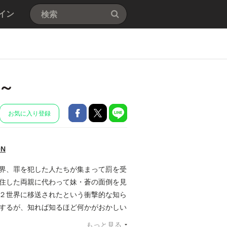
イン
～
お気に入り登録
ON
世界、罪を犯した人たちが集まって罰を受
移住した両親に代わって妹・蒼の面倒を見
第２世界に移送されたという衝撃的な知ら
とするが、知れば知るほど何かがおかしい
薫は妹を救い出し、無事に第３世界に戻る
もっと見る