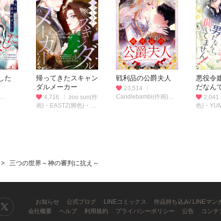
した
帰ってきたスキャン
戦利品の公爵夫人
悪役令
ダルメーカー
だなん
23,514
せん！
Candlebambi(作画)・
4,716
zoo sun(作
2,041
・
Saedle(コンテ/脚色)・
画)・EASTZ(脚色)・
色)・YU
Lemon Frog(原作)
carrot(脚色)・Lemon
Baek Da
Frog(原作)
三つの世界～神の審判に抗え～
お知らせ
公式ブログ
LINEコミックス
作品持ち込み/ LINEマ
会社概要
ヘルプ
利用規約
プライバシーポリシー
公告
コンテ