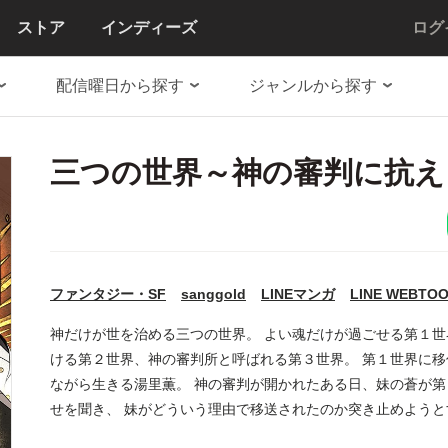
ストア
インディーズ
ログ
配信曜日から探す
ジャンルから探す
三つの世界～神の審判に抗え
ファンタジー・SF
sanggold
LINEマンガ
LINE WEBTO
神だけが世を治める三つの世界。 よい魂だけが過ごせる第１
ける第２世界、神の審判所と呼ばれる第３世界。 第１世界に
ながら生きる湯里薫。 神の審判が開かれたある日、妹の蒼が
せを聞き、 妹がどういう理由で移送されたのか突き止めよう
と感じた薫は、蒼を救うために第２世界に向かう。 はたして