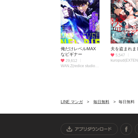
俺だけレベルMAX
夫を盗まれま
なビギナー
5,547
kuropud(EXTEN
29,612
STUDIO)(作画)
WAN.Z(redice studio)
Alphatart(原作)
(脚色)・Maslow(原
作)・swingbat(作画)
LINE マンガ
毎日無料
毎日無料