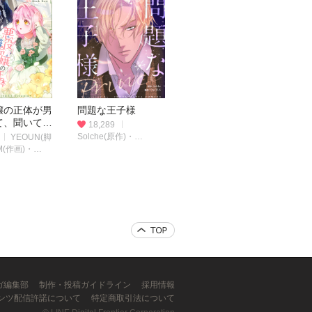
嬢の正体が男
問題な王子様
て、聞いてま
18,289
Solche(原作)・
YEOUN(脚
CACTUS(漫画)
M(作画)・
n(原作)
ンガ編集部
制作・投稿ガイドライン
採用情報
ンツ配信許諾について
特定商取引法について