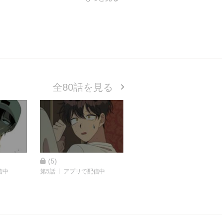
全80話を見る
(5)
信中
第5話
アプリで配信中