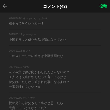
戻る
投稿
コメント(43)
2026/07/06 さっちゃん、たかや。
相手ってそういう相手？
2025/03/17 クォーター
中国ドラマと似た作品で気になってきた
2024/12/15 えいと
このストーリーの粗さは中華漫画だな
2024/09/10 namy
ん？叔父は律が向かわせたんじゃないの？
主人公は友達に頼んだって言ってるけど。
叔父はふたりから頼まれた事になるよね？
一番美味しくない？w
2024/07/02 ⭐シイナ⭐
親の兄弟ろ叔父さんて事かと思ったら
兄貴っていうてなかった?