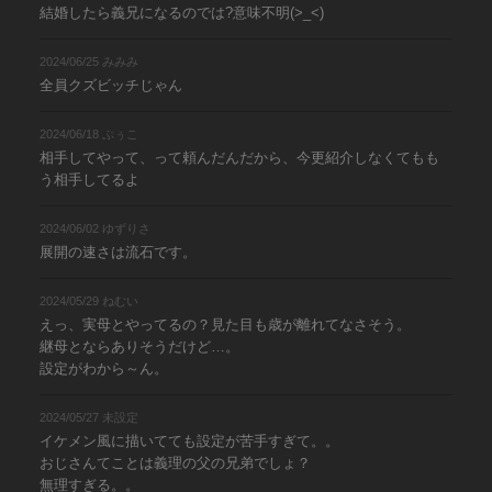
結婚したら義兄になるのでは?意味不明(>_<)
2024/06/25 みみみ
全員クズビッチじゃん
2024/06/18 ぷぅこ
相手してやって、って頼んだんだから、今更紹介しなくてもも
う相手してるよ
2024/06/02 ゆずりさ
展開の速さは流石です。
2024/05/29 ねむい
えっ、実母とやってるの？見た目も歳が離れてなさそう。
継母とならありそうだけど…。
設定がわから～ん。
2024/05/27 未設定
イケメン風に描いてても設定が苦手すぎて。。
おじさんてことは義理の父の兄弟でしょ？
無理すぎる。。