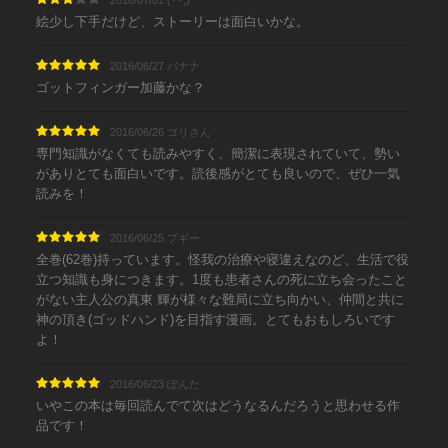
2016/07/01 (･･;)
絵少し下手だけど、ストーリーは面白いかな。
2016/06/27 バナナ
ゴットフィンガー加藤かな？
2016/06/26 ゴリさん
専門知識がなくても読みやすく、簡潔に表現されていて、勢い
がありとても面白いです。読後感がとても良いので、ぜひ一気
読みを！
2016/06/25 プギー
全巻(62巻)持っています。怪我の治療や寝違えなのど、生活で役
立つ知識も身につきます。1度も患者さんの死に立ち会ったこと
がない主人公の真東 輝が様々な難局に立ち向かい、仲間と共に
神の頂き(ゴッドハンド)を目指す漫画。とてもおもしろいです
よ！
2016/06/23 ぽんた
いやこの本は毎回読んでて次はどうなるんだろうと思わせる作
品です！