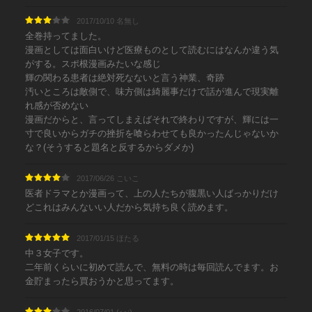
2017/10/10 名無し
全巻持ってました。
漫画としては面白いけど医療ものとして読むにはなんか違う気
がする。スポ根漫画みたいな感じ
輝の関わる患者は絶対死なないと言う神業、奇跡
汚いところは敵側で、味方側は綺麗事だけで話が進んで現実離
れ感が否めない
漫画だからと、言ってしまえばそれで終わりですが、輝には一
寸で良いからガチの挫折を喰らわせても良かったんじゃないか
な？(そうすると題名と反するからダメか)
2017/06/26 こいこ
医者ドラマとか漫画って、上の人たちが腹黒い人ばっかりだけ
どこれはみんないい人だから気持ち良く読めます。
2017/01/15 ほたる
中３女子です。
二年前くらいに初めて読んで、無料の時は毎回読んでます。お
金貯まったら買おうかと思ってます。