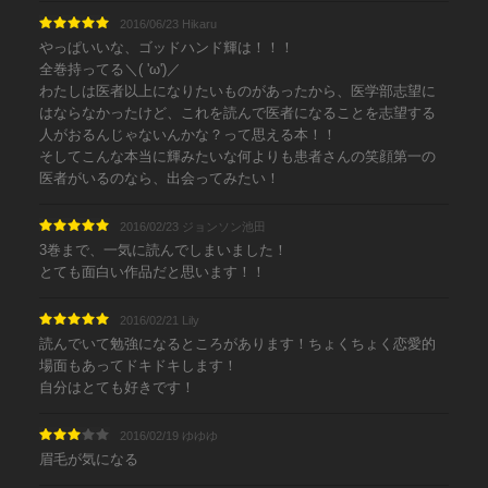
2016/06/23 Hikaru
やっぱいいな、ゴッドハンド輝は！！！
全巻持ってる＼( 'ω')／
わたしは医者以上になりたいものがあったから、医学部志望に
はならなかったけど、これを読んで医者になることを志望する
人がおるんじゃないんかな？って思える本！！
そしてこんな本当に輝みたいな何よりも患者さんの笑顔第一の
医者がいるのなら、出会ってみたい！
2016/02/23 ジョンソン池田
3巻まで、一気に読んでしまいました！
とても面白い作品だと思います！！
2016/02/21 Lily
読んでいて勉強になるところがあります！ちょくちょく恋愛的
場面もあってドキドキします！
自分はとても好きです！
2016/02/19 ゆゆゆ
眉毛が気になる