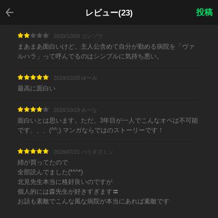
戻る
投稿
レビュー(23)
2020/10/09 ゴンゾウ
まあまあ面白いけど、主人公含めて自分が勤める病院を「ヴァ
ルハラ」って呼んでるのはシンプルに気持ち悪い。
2018/10/20 ゆーみ
最高に面白い
2018/10/19 みーな
面白いとは思います。ただ、3年目が一人でこんなオペは不可能
です、、、(^^;) マンガならではのストーリーです！
2018/07/21 ハリネズミン
姉が買ってたので
全部読んでました(*^^*)
北見先生本当に格好良いのですが
個人的には森先生が好きすぎます〓
お話も素敵でこんな風な病院が本当にあれば素敵です