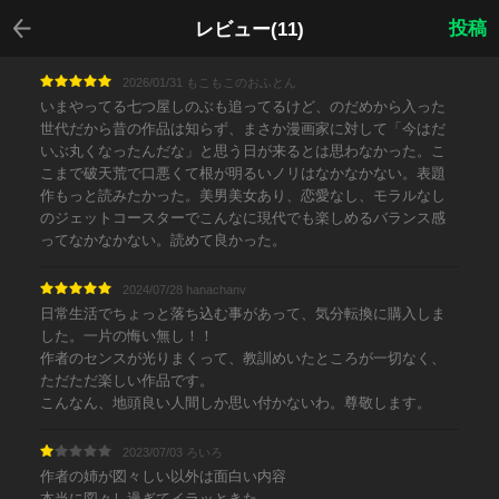
戻る
投稿
レビュー(11)
2026/01/31 もこもこのおふとん
いまやってる七つ屋しのぶも追ってるけど、のだめから入った
世代だから昔の作品は知らず、まさか漫画家に対して「今はだ
いぶ丸くなったんだな」と思う日が来るとは思わなかった。こ
こまで破天荒で口悪くて根が明るいノリはなかなかない。表題
作もっと読みたかった。美男美女あり、恋愛なし、モラルなし
のジェットコースターでこんなに現代でも楽しめるバランス感
ってなかなかない。読めて良かった。
2024/07/28 hanachanv
日常生活でちょっと落ち込む事があって、気分転換に購入しま
した。一片の悔い無し！！
作者のセンスが光りまくって、教訓めいたところが一切なく、
ただただ楽しい作品です。
こんなん、地頭良い人間しか思い付かないわ。尊敬します。
2023/07/03 ろいろ
作者の姉が図々しい以外は面白い内容
本当に図々し過ぎてイラッときた