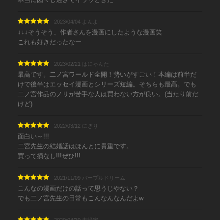
2023/04/04 よんよ
↓↓↓そうそう、作者さんを漫画にしたような漫画笑
これも好きだったなー
2023/02/21 はにゃんた
最高です。二ノ宮ワールド全開！勢いがすごい！本編は前半だ
けで後半はエッセイ漫画とシリーズ短編。そちらも最高。でも
二ノ宮作品のノリが苦手な人は買わない方が良い。(当たり前だ
けど)
2022/03/12 にぎり
面白い～!!!
二宮先生の結婚話はほんとに貴重です。
買って損なし!!!ぜひ!!!
2021/11/09 パープルドリーム
こんなの漫画だけの話って思うじやない？
でも二ノ宮先生の日常もこんなんなんだよw