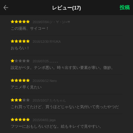
戻る
投稿
レビュー(17)
2019/07/04 (ﾉ・∀・)ﾉ=〓
この漫画、サイコー！
2016/12/30 RYUKA
おもろい！
2016/07/25 ｡｡｡｡｡
設定がベタ。テンポ悪い。時々出す笑い要素が寒い。微妙。
2016/06/12 Nero
アニメ早く見たい
2015/10/17 たろちゃん
これ買ってたけど、買うほどじゃないと気付いて売ったやつだ
2015/04/01 jaga
フツーにおもしろいけどな。絵もキレイで見やすい。