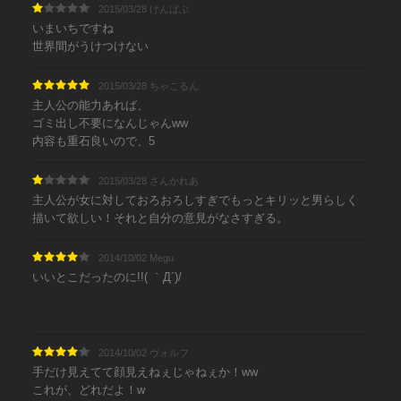
2015/03/28 けんぱぶ
いまいちですね
世界間がうけつけない
2015/03/28 ちゃこるん
主人公の能力あれば、
ゴミ出し不要になんじゃんww
内容も重石良いので、5
2015/03/28 さんかれあ
主人公が女に対しておろおろしすぎでもっとキリッと男らしく
描いて欲しい！それと自分の意見がなさすぎる。
2014/10/02 Megu
いいとこだったのに!!( ｀Д´)/
2014/10/02 ヴォルフ
手だけ見えてて顔見えねぇじゃねぇか！ww
これが、どれだよ！w