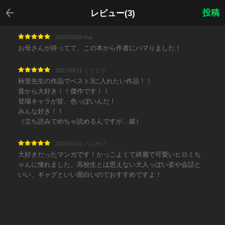
戻る
投稿
レビュー(3)
2023/09/29 mai
お母さんが持ってて、この本から作者にハマりました！
2021/09/11 ぐうぐう
秋里先生の作品でベスト3に入れたい作品！！
昔から大好き！！傑作です！！
登場キャラが皆、色っぽいんだ！
みんな好き！！
（立ち読みでめちゃ読めるんですが…嬉）
2021/01/31 ハムカツ
大好きだったマンガです！かっこよくて綺麗で可愛いヒロミち
ゃんに憧れました。高校生とは思えない大人っぽい姿や会話と
いい、ギャグといい面白いのでおすすめですよ！