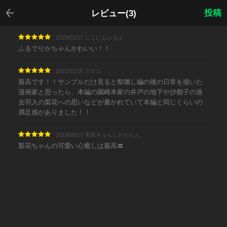
戻る
投稿
レビュー(3)
2023/01/27 ここにもいるよ
ふるでりかちゃんかわいい！！
2021/01/16 アロエ
最高です！！サンプルだけ見ると祭囃し編の後の日常を描いた
漫画家と思ったら、本編の園崎本家の井戸の地下や沙都子の過
去羽入の梨花への思いなどが書かれていて本編と同じくらいの
満足感がありました！！
2018/09/27 美園きゅんしかかたん
梨花ちゃんの可愛い心癒しは最高〓