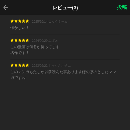
戻る
投稿
レビュー(3)
2025/10/14 ニックネーム
懐かしい！
2024/09/29 みずき
この漫画は何冊か持ってます
名作です！
2023/02/22 じゃりんこチエ
このマンガもたしか以前読んだ事ありますほのぼのとしたマン
ガですね