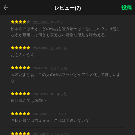
戻る
投稿
レビュー(7)
2025/05/15 マーマン
松本次郎は天才。どの作品も読み始めは「なにこれ？」状態に
なるが最後には何とも言えない特別な感動を味わえる。
2024/08/05 わいやいわ
おもろいやん
2024/07/26 なまくら猫
天才だよなぁ…この人の作品マッパとかアニメ化してほしいよ
な
2023/09/09 キラキラ星
何回読んでも面白い
2022/09/12 アジフライ
キレた親父は怖えぇぇ、これは間違いないな
2022/06/03 よっちゃーん