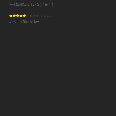
松本次郎は天才だな( ＾ω＾ )
2022/02/17 ふぁい
めっちゃ気になるw