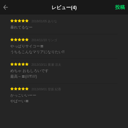
戻る
投稿
レビュー(4)
2018/01/05 ありな
暴れてるなー
2014/11/10 リンゴ
やっぱりサイコー〓
うちもこんなマリアになりたい!!
2013/10/11 黄瀬 涼太
めちゃ おもしろいです
最高～〓(///∇///)
2013/09/01 登坂 紀香
かっこいいーー
やばーい〓