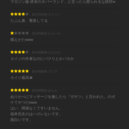
マガジン版 終末のネバーランド…と言ったら怒られるな絶対w
2017/01/09 スイミー
たぶん鼻、整形してる
2014/08/22 ピエール
構えかたwww
2014/08/09 ひひひひ
カイジの作者なのにパクりとかバカか
2014/08/05 ゴリラ
カイジ最高〓️
2014/08/01 みんた
ぬりかべにマッサージを施したら『ガサツ』と言われた。のボ
ケてやつだwww
はい、関係なくてすいません。
福本先生のはハズレないです。
面白いです。