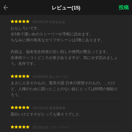
戻る
投稿
レビュー(15)
2023/01/29 名前あああ
おもしろいです。
全5巻で濃いめのストーリーが手軽に読めます。
ちなみに例の有名なセリフやシーンは3巻にあります。
内容は、福本先生特有の言い回しや拷問が際立ってます。
全体的ツッコミどころが多少ありますが、気にせず読みましょ
う。名作です。
2018/09/15 反ヒロイズム
まさに人生そのもの。冤罪大国 日本の実情そのもの。…だけ
ど、人権のために闘ったことのない奴にとっては時間の無駄だ
ろう。
2017/01/10 〓黒薔薇〓
面白いけどオチがとっても痛そうでした
2017/01/10 ゾディアーク