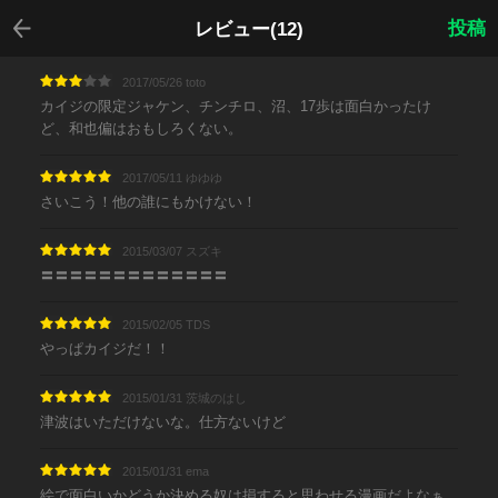
戻る
投稿
レビュー(12)
2017/05/26 toto
カイジの限定ジャケン、チンチロ、沼、17歩は面白かったけ
ど、和也偏はおもしろくない。
2017/05/11 ゆゆゆ
さいこう！他の誰にもかけない！
2015/03/07 スズキ
〓〓〓〓〓〓〓〓〓〓〓〓〓
2015/02/05 TDS
やっぱカイジだ！！
2015/01/31 茨城のはし
津波はいただけないな。仕方ないけど
2015/01/31 ema
絵で面白いかどうか決める奴は損すると思わせる漫画だよなぁ