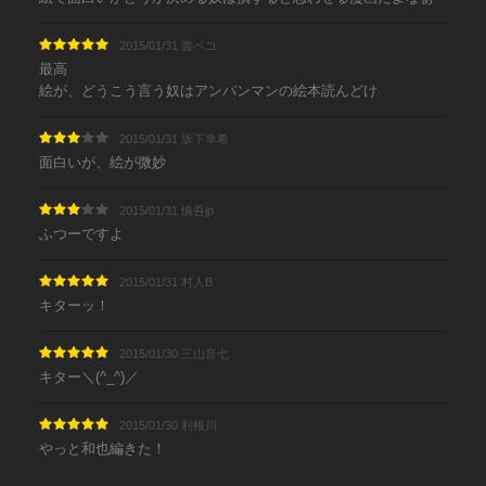
2015/01/31 腹ペコ
最高
絵が、どうこう言う奴はアンパンマンの絵本読んどけ
2015/01/31 坂下幸希
面白いが、絵が微妙
2015/01/31 慎吾jp
ふつーですよ
2015/01/31 村人B
キターッ！
2015/01/30 三山音七
キター＼(^_^)／
2015/01/30 利根川
やっと和也編きた！