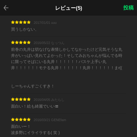
戻る
投稿
レビュー(5)
2017/01/01 uuu
買うしかない、
2016/05/22 なっつん
前巻の丸井は切なげな表情しかしてなかったけど元気そうな丸
井がいっぱい見れてよかった！そしてみおちゃんが悩んでる時
に限ってそばにいる丸井！！！！！！バスケ上手い丸
井！！！！！！モテる丸井！！！！！！丸井！！！！！！まr((
しーちゃんすごくすき！
2016/04/05 みたらし
面白い！絵も綺麗でいい〓
2016/03/21 GENEfam
面白いー！
波多野にイライラする( 笑 )