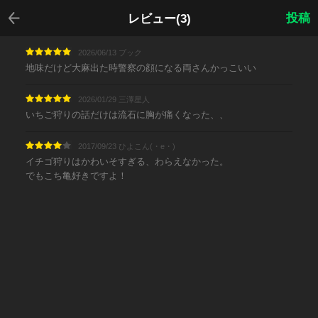
戻る
投稿
レビュー(3)
2026/06/13 ブック
地味だけど大麻出た時警察の顔になる両さんかっこいい
2026/01/29 三澤星人
いちご狩りの話だけは流石に胸が痛くなった、、
2017/09/23 ひよこん(・e・)
イチゴ狩りはかわいそすぎる、わらえなかった。
でもこち亀好きですよ！