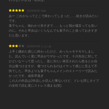
2018/05/30 Salis
あー これからってとこで終わってしまった……続きが読みたい
です。
童子ちゃん、物わかり良すぎで……もっと我が儘言っても良い
のに。それと早歩はいくらなんでも童子のこと放っておきすぎ
だと思います。
2018/04/19 じゅにあ
上手く纏めた感じに終わったけど、めっちゃモヤモヤしまし
た。読んでいく度に早歩がウザかったです。十川先生に対して
ひどいなーって思ったし、逆に冷たい発言されたら怒るとか自
分は傷つけますが、傷つけられるのはイヤって感じに見えて不
快でした。早歩よりも童子ちゃんメインのストーリーで読みた
かったです。成長早過ぎ
この人の作品は2作品しか読んだ事ないけど、ドレも同じタイプ
の女性で読む度にストレス溜まる(笑)