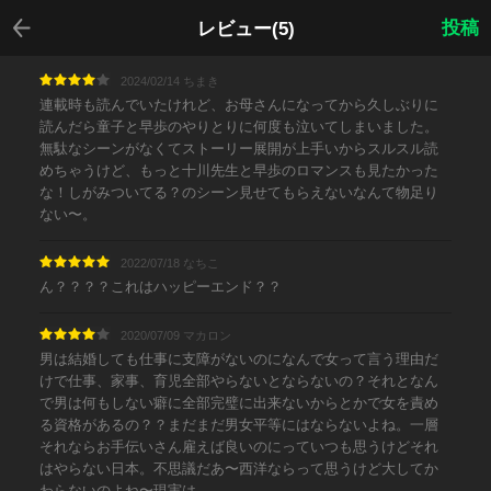
戻る
投稿
レビュー(5)
2024/02/14 ちまき
連載時も読んでいたけれど、お母さんになってから久しぶりに
読んだら童子と早歩のやりとりに何度も泣いてしまいました。
無駄なシーンがなくてストーリー展開が上手いからスルスル読
めちゃうけど、もっと十川先生と早歩のロマンスも見たかった
な！しがみついてる？のシーン見せてもらえないなんて物足り
ない〜。
2022/07/18 なちこ
ん？？？？これはハッピーエンド？？
2020/07/09 マカロン
男は結婚しても仕事に支障がないのになんで女って言う理由だ
けで仕事、家事、育児全部やらないとならないの？それとなん
で男は何もしない癖に全部完璧に出来ないからとかで女を責め
る資格があるの？？まだまだ男女平等にはならないよね。一層
それならお手伝いさん雇えば良いのにっていつも思うけどそれ
はやらない日本。不思議だあ〜西洋ならって思うけど大してか
わらないのよね〜現実は。