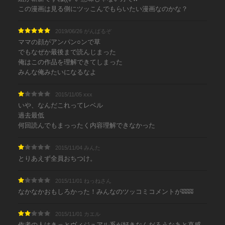
この漫画は見る側にツッこんでもらいたい漫画なのかな？
2019/06/26 がんばるぞ
ママの顔がアンパン○ンで草
でもなぜか最後まで読んじまった
俺はこの作品を理解できてしまった
みんな俺みたいになるなよ
2015/11/05 xxx
いや、なんだこれってレベル
過去最低
何回読んでもまっったく内容理解できなかった
2015/11/04 みんた
とりあえず全員おちつけ。
2015/11/01 ねっねさん
なかなかおもしろかった！みんなのツッコミコメントがʬ ʬʬʬ
2015/11/01 カエル
作者の人はきっとヴィジュアル系が好きなんだろうなあと直感