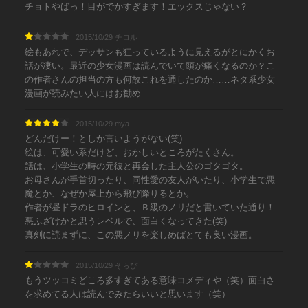
チョトやばっ！目がでかすぎます！エックスじゃない？
2015/10/29 チロル
絵もあれで、デッサンも狂っているように見えるがとにかくお
話が凄い。最近の少女漫画は読んでいて頭が痛くなるのか？こ
の作者さんの担当の方も何故これを通したのか……ネタ系少女
漫画が読みたい人にはお勧め
2015/10/29 mya
どんだけー！としか言いようがない(笑)
絵は、可愛い系だけど、おかしいところがたくさん。
話は、小学生の時の元彼と再会した主人公のゴタゴタ。
お母さんが手首切ったり、同性愛の友人がいたり、小学生で悪
魔とか、なぜか屋上から飛び降りるとか。
作者が昼ドラのヒロインと、Ｂ級のノリだと書いていた通り！
悪ふざけかと思うレベルで、面白くなってきた(笑)
真剣に読まずに、この悪ノリを楽しめばとても良い漫画。
2015/10/29 そらぴ
もうツッコミどころ多すぎてある意味コメディや（笑）面白さ
を求めてる人は読んでみたらいいと思います（笑）