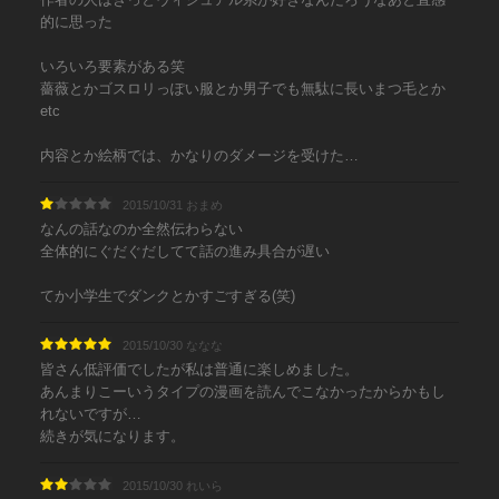
的に思った
いろいろ要素がある笑
薔薇とかゴスロリっぽい服とか男子でも無駄に長いまつ毛とか
etc
内容とか絵柄では、かなりのダメージを受けた…
2015/10/31 おまめ
なんの話なのか全然伝わらない
全体的にぐだぐだしてて話の進み具合が遅い
てか小学生でダンクとかすごすぎる(笑)
2015/10/30 ななな
皆さん低評価でしたが私は普通に楽しめました。
あんまりこーいうタイプの漫画を読んでこなかったからかもし
れないですが…
続きが気になります。
2015/10/30 れいら