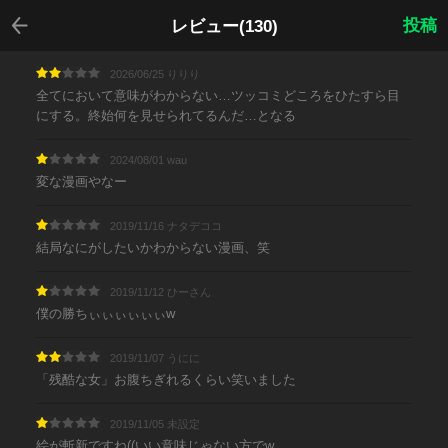
戻る
投稿
レビュー(130)
2026/06/25 りりり
全てにおいて意味がわからない…ツッコミどころをひたすら目
にする。終始何を見せられてるんだ…となる
2024/08/01 wau
変な漫画やなー
2019/11/16 ナタデココ
結局なにがしたいかわからない漫画、笑
2019/11/12 ひーさん
僕の勝ちぃぃぃぃぃぃ‪w
2019/11/07 うにに
「残酷な女」お腹ちぎれるくらい笑いました
2019/11/05 未設定
絵が斬新ですね((いい意味じゃない方でw