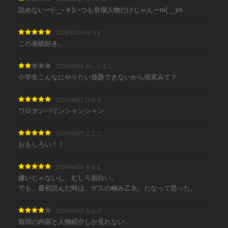
読めないー(−_−＃)いつも登場人物だけじゃんーm(._.)m
2016/10/19 みつき
この表紙好き。
2016/08/24 めいぷるん
小学生こんなにやりたい放題できないから現実みて？
2016/06/21 はるる
ワロタンバリンシャンシャン
2016/06/17 こここ
おもしろい！！
2016/04/03 すもも
嫌いじゃないし、むしろ面白い。
でも、最初読んだ時は、ゲスの極み乙女。だなって思った。
2016/03/13 みなみ
前回の内容と人物紹介しか見れない…