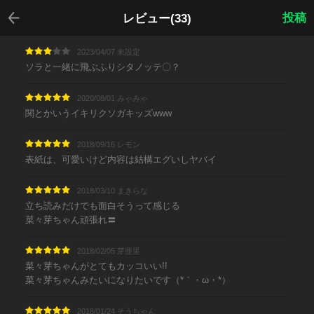
戻る
投稿
レビュー(33)
2023/04/07 未設定
ソラと一緒に飛ぶふりシタノッテ〇？
2020/08/01 みゃみゃ
関とかいうイキリクソガキッズwww
2018/09/16 レモン
表紙は、可愛いけど内容は結構エグいしヤバイ
2018/03/10 まきらな
立ち読みだけでも面白そうって感じる
菜々芽ちゃん頑張れ〓
2018/02/05 芽亜里
菜々芽ちゃんがとてもカッコいい!!
菜々芽ちゃんみたいになりたいです（*｀・ω・*）ゞ
2018/01/24 そうちゃん