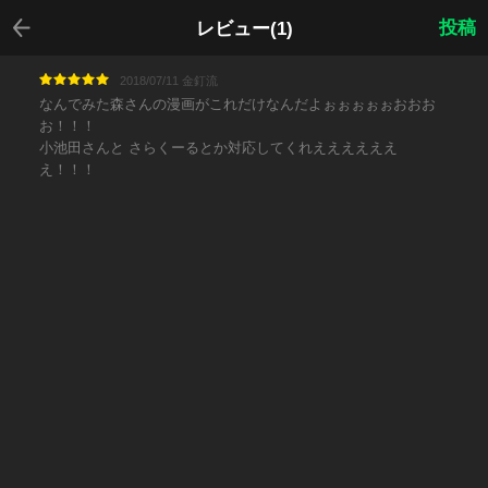
戻る
投稿
レビュー(1)
2018/07/11 金釘流
なんでみた森さんの漫画がこれだけなんだよぉぉぉぉぉおおお
お！！！
小池田さんと さらくーるとか対応してくれええええええ
え！！！