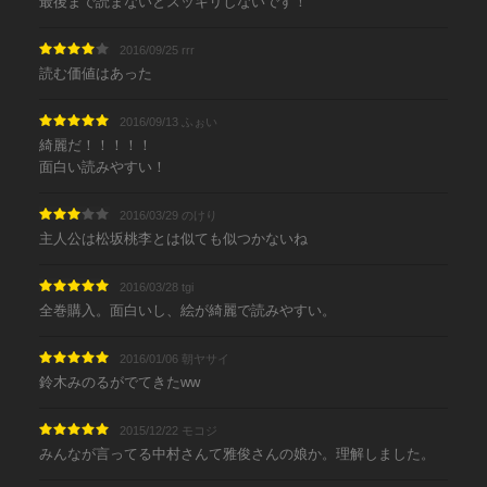
最後まで読まないとスッキリしないです！
2016/09/25 rrr
読む価値はあった
2016/09/13 ふぉい
綺麗だ！！！！！
面白い読みやすい！
2016/03/29 のけり
主人公は松坂桃李とは似ても似つかないね
2016/03/28 tgi
全巻購入。面白いし、絵が綺麗で読みやすい。
2016/01/06 朝ヤサイ
鈴木みのるがでてきたww
2015/12/22 モコジ
みんなが言ってる中村さんて雅俊さんの娘か。理解しました。