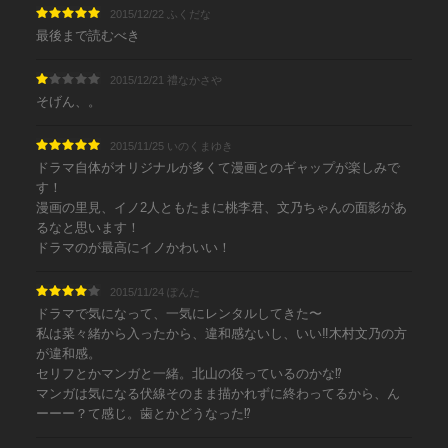
2015/12/22 ふくだな
最後まで読むべき
2015/12/21 禮なかさや
そげん、。
2015/11/25 いのくまゆき
ドラマ自体がオリジナルが多くて漫画とのギャップが楽しみで
す！
漫画の里見、イノ2人ともたまに桃李君、文乃ちゃんの面影があ
るなと思います！
ドラマのが最高にイノかわいい！
2015/11/24 ぽんた
ドラマで気になって、一気にレンタルしてきた〜
私は菜々緒から入ったから、違和感ないし、いい‼︎木村文乃の方
が違和感。
セリフとかマンガと一緒。北山の役っているのかな⁉︎
マンガは気になる伏線そのまま描かれずに終わってるから、ん
ーーー？て感じ。歯とかどうなった⁉︎