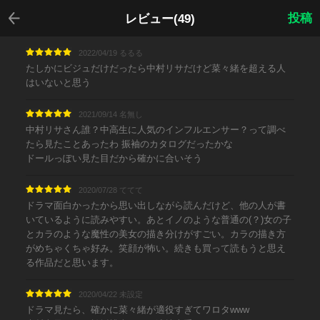
戻る
投稿
レビュー(49)
2022/04/19 るるる
たしかにビジュだけだったら中村リサだけど菜々緒を超える人
はいないと思う
2021/09/14 名無し
中村リサさん誰？中高生に人気のインフルエンサー？って調べ
たら見たことあったわ 振袖のカタログだったかな
ドールっぽい見た目だから確かに合いそう
2020/07/28 ててて
ドラマ面白かったから思い出しながら読んだけど、他の人が書
いているように読みやすい。あとイノのような普通の(？)女の子
とカラのような魔性の美女の描き分けがすごい。カラの描き方
がめちゃくちゃ好み。笑顔が怖い。続きも買って読もうと思え
る作品だと思います。
2020/04/22 未設定
ドラマ見たら、確かに菜々緒が適役すぎてワロタwww