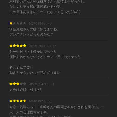
木村文乃さんと松坂桃李くんも演技上手だったし、
なにより菜々緒の悪役感たるや笑
この原作ありきのドラマだなって思った( ^ω^ )
2017/08/20 レバソ
河合克敏さんの絵に似てますね。
アシスタントだったのかな？
2016/11/16 しろくま*
おー中村りさ！確かにぴったり
演技力わかんないけどドラマで見てみたかった
あと表紙すごい
動きとかもいいし本当絵がうまい
2016/11/04 フルート
カラは絶対中村りさ‼
2016/09/27 みつは
全巻一気読みっ！！山崎さんの漫画は本当にどれも面白い。一
人一人の心理描写が丁寧。