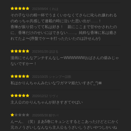
2023/09/04 くれは
その子なりの精一杯でうまくいかなくてさらに叱られ嫌われる
のめっちゃ共感して連載の時に泣いた思い出が……！
香琳が振り切ってて私は好き！ 親にここまで甘やかされたの
に、香琳だけのせいにはできない……。純粋な香琳に私は癒さ
れてたよ〜(序盤でケーキ打ったたいたのは許せんが)
2023/01/20 ぽぽる
漫画にそんなアンチすんなしーWWWWWWおばさんの僻みじゃ
ないですかー！
2021/10/25 シャンプー誤飲
私はかりんちゃんみたいなワガママ姫だいすき(^_^)〓
2020/12/12 リヴィ
主人公のかりんちゃんが好きすぎてやばい
2020/05/30 鯖サバ
んーん、（笑）まあ5巻にキュンとするとこあったけどとにかく
元カノうざいしなんなら主人公もうざいしうざいやつしかいね