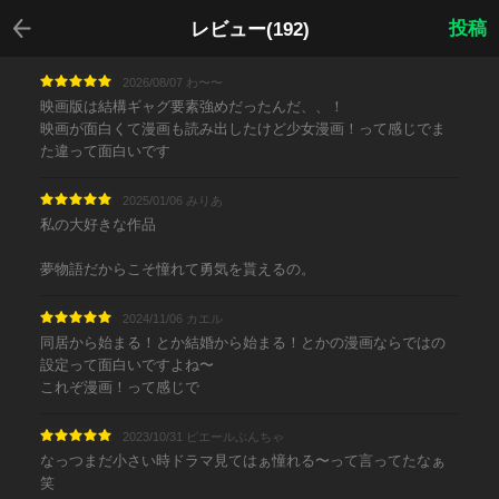
戻る
投稿
レビュー(192)
2026/08/07 わ〜〜
映画版は結構ギャグ要素強めだったんだ、、！
映画が面白くて漫画も読み出したけど少女漫画！って感じでま
た違って面白いです
2025/01/06 みりあ
私の大好きな作品
夢物語だからこそ憧れて勇気を貰えるの。
2024/11/06 カエル
同居から始まる！とか結婚から始まる！とかの漫画ならではの
設定って面白いですよね〜
これぞ漫画！って感じで
2023/10/31 ピエールぶんちゃ
なっつまだ小さい時ドラマ見てはぁ憧れる〜って言ってたなぁ
笑