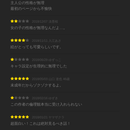
主人公の性格が無理
最初のページから不愉快
2018/12/07 淡墨桜
女の子の性格が無理なんだよ…。
2018/11/11 入江あさ
絵がとっても可愛らしいです。
2018/06/29 ゆずっこ
キャラ設定が生理的に無理でした
2018/05/03 山口 達也 46歳
未成年だからゾクゾクするよ。
2018/02/16 ゆずき
この作者の倫理観本当に受け入れられない
2018/01/21 ヤマザクラ
超面白い！これは絶対見るべき話！