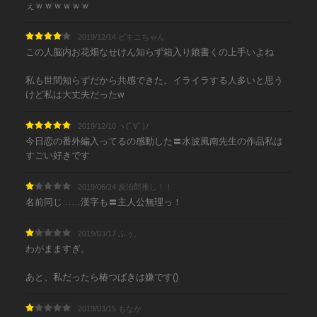
ぇｗｗｗｗｗｗ
2019/12/14 ビキニちゃん
この人脳内お花畑なせけん知らず箱入り娘書くの上手いよね
私も世間知らずだから共感できた。イライラする人多いと思う
けど私は大丈夫だったw
2019/12/10 ヽ(ﾟ∀ﾟ)ﾉ
今日恋の番外編入ってるの感動した〓水波風南先生の作品私は
すごい好きです
2019/06/24 炭治郎推し！！
名前同じ……漢字も〓主人公無理っ！
2019/03/17 ふぅ。
わがまますぎ。
あと、私だったら椿つばきは嫌です()
2019/03/15 もなか