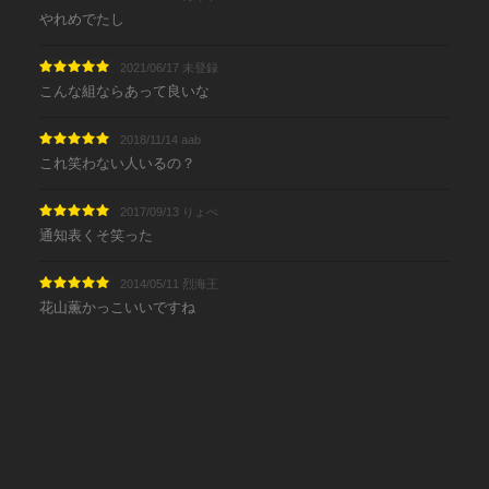
やれめでたし
2021/06/17 未登録
こんな組ならあって良いな
2018/11/14 aab
これ笑わない人いるの？
2017/09/13 りょぺ
通知表くそ笑った
2014/05/11 烈海王
花山薫かっこいいですね