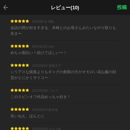
戻る
投稿
レビュー(10)
2026/05/11 M鳥。
会話の間が好きすぎる、木崎とのお母さんみたいなやり取りも
良き〜
2024/11/23 rata
めちゃ面白い！続けてほしいー！
2023/09/20 漫画王子
シリアスな疵面よりもギャグの創面の方がオモロい花山薫の顔
芸がとにかくサイコー
2023/02/08 こたつ
このスピンオフ作品めっちゃ好き！
2022/05/03 散歩道
良いねえ、ほんとに
2022/01/19 カイトΦ