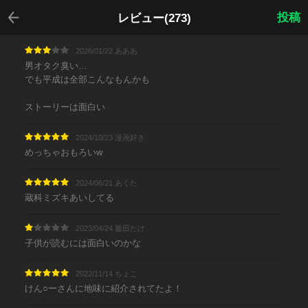
戻る
投稿
レビュー(273)
2026/01/22 あああ
男オタク臭い…
でも平成は全部こんなもんかも
ストーリーは面白い
2024/10/23 漫画好き
めっちゃおもろいw
2024/06/21 あくた
蔵科ミズキあいしてる
2023/04/24 藤田たけ
子供が読むには面白いのかな
2022/11/14 ちょこ
けん○ーさんに地味に紹介されてたよ！