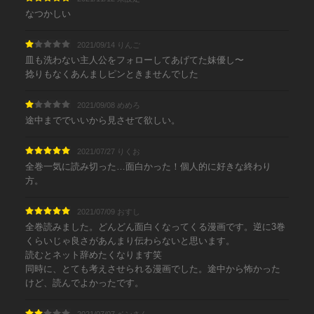
なつかしい
2021/09/14 りんご
皿も洗わない主人公をフォローしてあげてた妹優し〜
捻りもなくあんましピンときませんでした
2021/09/08 めめろ
途中まででいいから見させて欲しい。
2021/07/27 りくお
全巻一気に読み切った…面白かった！個人的に好きな終わり
方。
2021/07/09 おすし
全巻読みました。どんどん面白くなってくる漫画です。逆に3巻
くらいじゃ良さがあんまり伝わらないと思います。
読むとネット辞めたくなります笑
同時に、とても考えさせられる漫画でした。途中から怖かった
けど、読んでよかったです。