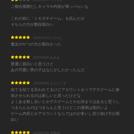
2021/07/07 ベンさん
ご都合展開だしキャラや内容が薄っぺらいな
これの前に「トモダチゲーム」を読んだが
そちらの方が数段面白い
2020/11/15 にけねこ
魔女のやつの方が面白かった
2020/09/08 あああ
普通に面白いと思うけど
あの可愛い男の子はなにがしたかったんだ
2020/09/05 まよにーず
似てる似てる言われてるけどアカウント云々でデスゲームに参
加させられるのは新しいと思ったけどな
よくある殺し合いとかデスゲームとかお決まりはあると思うし
つまらんものはつまらんと思うけどこの漫画は面白いよ
ゲーム内容とかアカウントならではのが多いし切り抜け方が面
白い
2019/07/31 伊藤誠