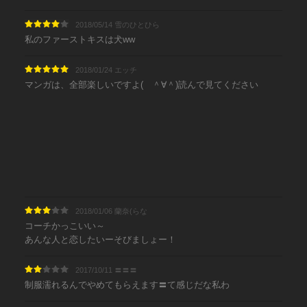
2018/05/14 雪のひとひら
私のファーストキスは犬ww
2018/01/24 エッチ
マンガは、全部楽しいですよ( ＾∀＾)読んで見てください
2018/01/06 蘭奈(らな
コーチかっこいい～
あんな人と恋したいーそびましょー！
2017/10/11 〓〓〓
制服濡れるんでやめてもらえます〓て感じだな私わ