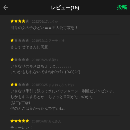
戻る
投稿
レビュー(15)
2022/09/17 ふうか
回りの女の子ひどい〓〓主人公可哀想！
2019/12/12 アーティ神
さしすせそさんに同意
2019/07/26 結花ｻﾏ
いきなりのキスはちょっと､､､､､､､､
いいかもしれないですね(ﾍﾝﾀｲ）( 'ω')( 'ω')
2018/09/25 まよねぇさんだお
いきなり手引っ張って水にバッシャーン…制服ビジャビジャ、
しかもキスするとか…ちょっと常識がないのかな…
(@￣ρ￣@)
他のとこは良かったんですがね。
2018/07/07 みんみん
チョーいい！