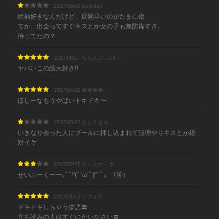
2017/09/06 ゆゆゆゆ
絵柄好きなんだけど、展開早いのがたまに傷
てか。出会ってすぐキスとか女の子も無防備すぎ。
待ってたの？
2017/06/17 ちちんぷいぷい
ヤバいこの絵大好き!!
2017/04/22 〓〓〓〓
ほしーなもうやばいドキドキ〜
2017/03/28 さしすせそ
いきなり会った人にプールに押し込まれて無理やりキスとか絶
対イヤ
2017/02/27 チーズケーキ
せいふーくーー｡ﾟﾟº(ﾟ´ω`ﾟ)ºﾟﾟ。（笑）
2017/01/18 ソフィア
ドキドキしちゃう物語〓
立ち読みの人はすぐにかいなさい〓