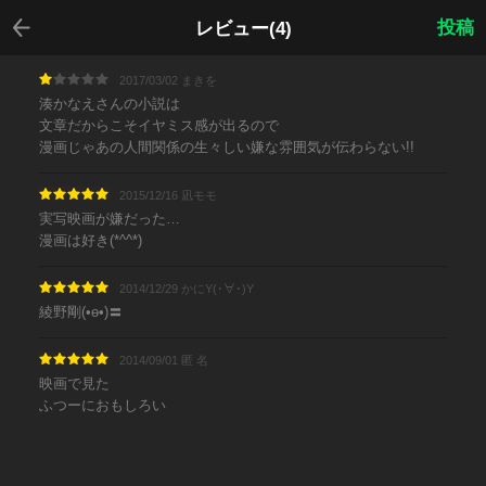
戻る
投稿
レビュー(4)
2017/03/02 まきを
湊かなえさんの小説は
文章だからこそイヤミス感が出るので
漫画じゃあの人間関係の生々しい嫌な雰囲気が伝わらない!!
2015/12/16 凪モモ
実写映画が嫌だった…
漫画は好き(*^^*)
2014/12/29 かにY(･∀･)Y
綾野剛(•ө•)〓
2014/09/01 匿 名
映画で見た
ふつーにおもしろい