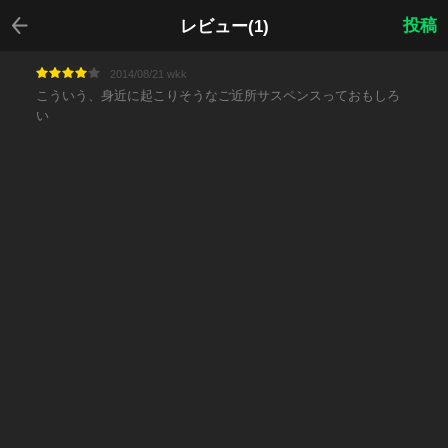
戻る
投稿
レビュー(1)
2014/08/21 wkk
こういう、身近に起こりそうなご近所サスペンスっておもしろ
い