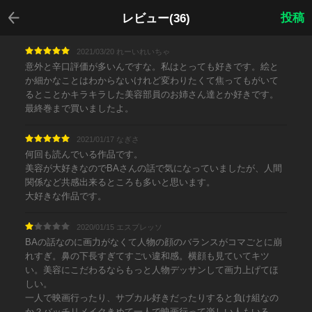
戻る
投稿
レビュー(36)
2021/03/20 れーいれいちゃ
意外と辛口評価が多いんですな。私はとっても好きです。絵と
か細かなことはわからないけれど変わりたくて焦ってもがいて
るとことかキラキラした美容部員のお姉さん達とか好きです。
最終巻まで買いましたよ。
2021/01/17 なぎさ
何回も読んでいる作品です。
美容が大好きなのでBAさんの話で気になっていましたが、人間
関係など共感出来るところも多いと思います。
大好きな作品です。
2020/01/15 エスプレッソ
BAの話なのに画力がなくて人物の顔のバランスがコマごとに崩
れすぎ。鼻の下長すぎてすごい違和感。横顔も見ていてキツ
い。美容にこだわるならもっと人物デッサンして画力上げてほ
しい。
一人で映画行ったり、サブカル好きだったりすると負け組なの
か？バッチリメイクきめて一人で映画行って楽しい人もいる