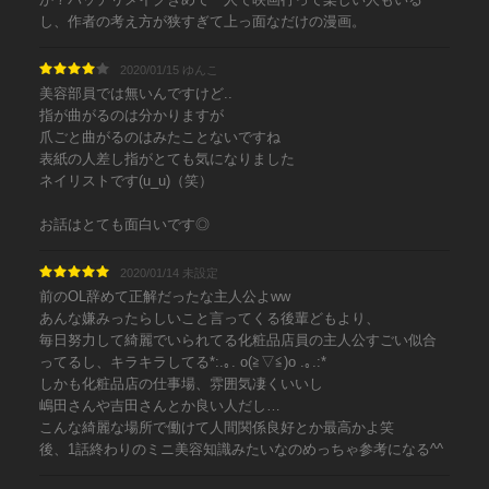
し、作者の考え方が狭すぎて上っ面なだけの漫画。
2020/01/15 ゆんこ
美容部員では無いんですけど..
指が曲がるのは分かりますが
爪ごと曲がるのはみたことないですね
表紙の人差し指がとても気になりました
ネイリストです(u_u)（笑）
お話はとても面白いです◎
2020/01/14 未設定
前のOL辞めて正解だったな主人公よww
あんな嫌みったらしいこと言ってくる後輩どもより、
毎日努力して綺麗でいられてる化粧品店員の主人公すごい似合
ってるし、キラキラしてる*:.｡. o(≧▽≦)o .｡.:*
しかも化粧品店の仕事場、雰囲気凄くいいし
嶋田さんや吉田さんとか良い人だし…
こんな綺麗な場所で働けて人間関係良好とか最高かよ笑
後、1話終わりのミニ美容知識みたいなのめっちゃ参考になる^^