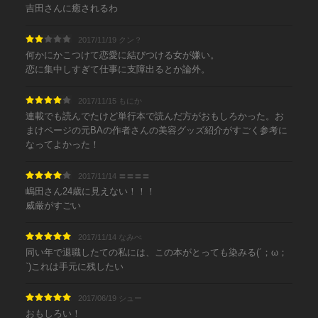
吉田さんに癒されるわ
2017/11/19 クン？
何かにかこつけて恋愛に結びつける女が嫌い。
恋に集中しすぎて仕事に支障出るとか論外。
2017/11/15 もにか
連載でも読んでたけど単行本で読んだ方がおもしろかった。お
まけページの元BAの作者さんの美容グッズ紹介がすごく参考に
なってよかった！
2017/11/14 〓〓〓〓
嶋田さん24歳に見えない！！！
威厳がすごい
2017/11/14 なみぺ
同い年で退職したての私には、この本がとっても染みる(´；ω；
`)これは手元に残したい
2017/06/19 シュー
おもしろい！