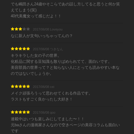
でも嶋田さん24歳やそこらであの話し方してると思うと何か笑
えてしまう(笑)
40代美魔女って感じだよ！！
2017/06/08 Loveyou
なに新人が文句いっちゃってんの？
2017/06/08 つきなん
キラキラした女の子の世界。
化粧品に関する豆知識も散りばめられてて、面白いです。
美容部員の世界って？と知らない人にとっても読みやすい本な
のではないでしょうか。
2017/06/08 cei
メイク頑張ろうって思わせてくれる作品です。
ラストもすごく良かったし大好き！
2017/06/08 qoo
連載中はいつも楽しみにしてました〜！！
元baさんの漫画家さんなので空きページの美容コラムも面白い
です