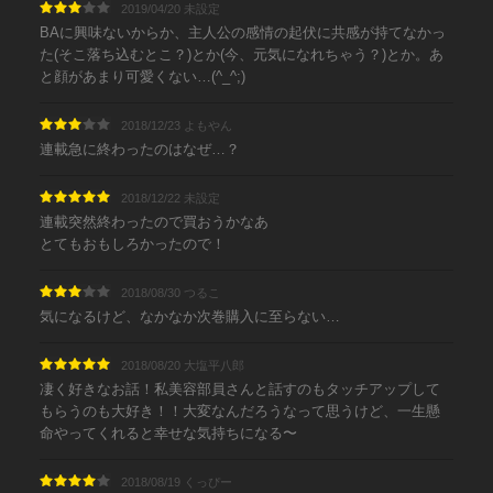
2019/04/20 未設定
BAに興味ないからか、主人公の感情の起伏に共感が持てなかっ
た(そこ落ち込むとこ？)とか(今、元気になれちゃう？)とか。あ
と顔があまり可愛くない…(^_^;)
2018/12/23 よもやん
連載急に終わったのはなぜ…？
2018/12/22 未設定
連載突然終わったので買おうかなあ
とてもおもしろかったので！
2018/08/30 つるこ
気になるけど、なかなか次巻購入に至らない…
2018/08/20 大塩平八郎
凄く好きなお話！私美容部員さんと話すのもタッチアップして
もらうのも大好き！！大変なんだろうなって思うけど、一生懸
命やってくれると幸せな気持ちになる〜
2018/08/19 くっぴー