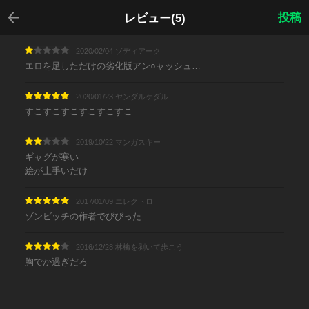
戻る
投稿
レビュー(5)
2020/02/04 ゾディアーク
エロを足しただけの劣化版アン○ャッシュ…
2020/01/23 ヤンダルケダル
すこすこすこすこすこすこ
2019/10/22 マンガスキー
ギャグが寒い
絵が上手いだけ
2017/01/09 エレクトロ
ゾンビッチの作者でびびった
2016/12/28 林檎を剥いて歩こう
胸でか過ぎだろ