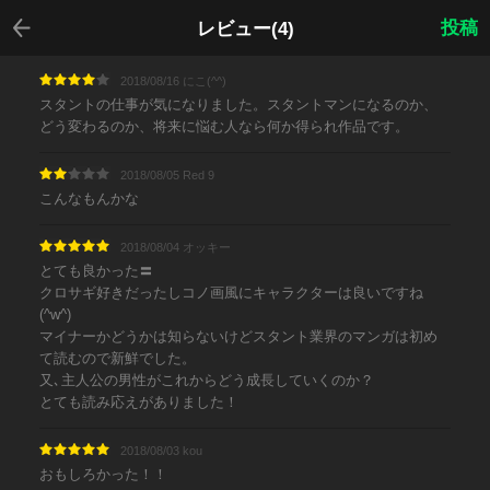
戻る
投稿
レビュー(4)
2018/08/16 にこ(^^)
スタントの仕事が気になりました。スタントマンになるのか、
どう変わるのか、将来に悩む人なら何か得られ作品です。
2018/08/05 Red 9
こんなもんかな
2018/08/04 オッキー
とても良かった〓
クロサギ好きだったしコノ画風にキャラクターは良いですね
(^w^)
マイナーかどうかは知らないけどスタント業界のマンガは初め
て読むので新鮮でした。
又､主人公の男性がこれからどう成長していくのか？
とても読み応えがありました！
2018/08/03 kou
おもしろかった！！