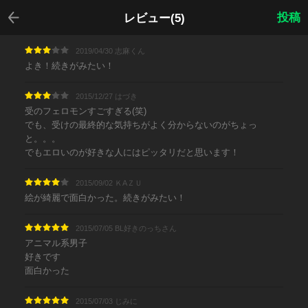
戻る
投稿
レビュー(5)
2019/04/30 志麻くん
よき！続きがみたい！
2015/12/27 はづき
受のフェロモンすごすぎる(笑)
でも、受けの最終的な気持ちがよく分からないのがちょっ
と。。。
でもエロいのが好きな人にはピッタリだと思います！
2015/09/02 ＫAＺＵ
絵が綺麗で面白かった。続きがみたい！
2015/07/05 BL好きのっちさん
アニマル系男子
好きです
面白かった
2015/07/03 じみに