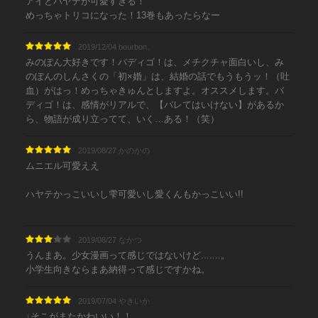
アイとハヤテが可愛すぎる！
めっちゃトリコになった！13巻もあったらなー
2019/12/04 bourbon。
みのぽん大好きです！バディゴ！は、メチクチャ面白いし、み
のぽんのしんさくの「初×婚」は、結婚の話でもうもうッ！（吐
血）がはっ！めっちゃきゅんとしますよ。オススメします。バ
ディゴ！は、感情がリアルで、【バレてはいけない】があるか
ら、物語が成り立ってて、いく…ある！（笑）
2019/08/27 かのかの
ムニエル可愛ええ
ハヤテかっこいいし雫可愛いし愛くんもかっこいい!!
2019/08/27 なかつ
うんまあ。少女漫画って感じではないけど.......。
小学生向きならまあ納得って感じですかね。
2019/07/04 やきいか
↓そこがまたかわいい！！