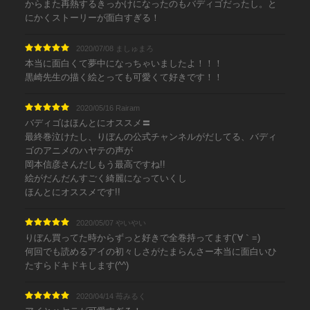
からまた再熱するきっかけになったのもバディゴだったし。と
にかくストーリーが面白すぎる！
2020/07/08 ましゅまろ
本当に面白くて夢中になっちゃいましたよ！！！
黒崎先生の描く絵とっても可愛くて好きです！！
2020/05/16 Rairam
バディゴはほんとにオススメ〓
最終巻泣けたし、りぼんの公式チャンネルがだしてる、バディ
ゴのアニメのハヤテの声が
岡本信彦さんだしもう最高ですね!!
絵がだんだんすごく綺麗になっていくし
ほんとにオススメです!!
2020/05/07 やいやい
りぼん買ってた時からずっと好きで全巻持ってます(´∀｀=)
何回でも読めるアイの初々しさがたまらんさー本当に面白いひ
たすらドキドキします(^^)
2020/04/14 苺みるく