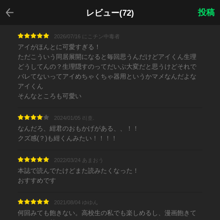
戻る
投稿
レビュー(72)
2026/07/16 にこチン中毒者
アイがほんとに可愛すぎる！
ただこういう同居展開になると毎回思うんだけどアイくん生理
どうしてんの？生理隠すのってだいぶ大変だと思うけどそれで
バレてないってアイめちゃくちゃ器用というかマメなんだよな
アイくん
そんなところも可愛い
2024/01/05 리호.
なんだろ、紺君のおもかげがある、、！！
クズ感(？)も紺くんみたい！！！！
2022/03/24 あまおう
本誌で読んでたけどまた読みたくなった！
おすすめです
2021/08/04 ゆゆん
何回みても飽きない。高校生の私でも楽しめるし、漫画飽きて