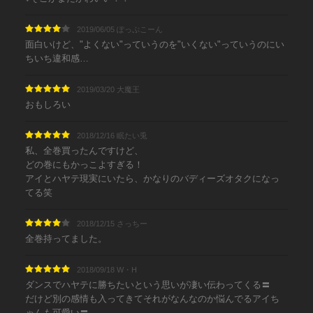
2019/06/05 ぽっぷこーん
面白いけど、"よくない"っていうのを"いくない"っていうのにい
ちいち違和感…
2019/03/20 大魔王
おもしろい
2018/12/16 眠たい兎
私、全巻買ったんですけど、
どの巻にもかっこよすぎる！
アイとハヤテ現実にいたら、かなりのバディーズオタクになっ
てる笑
2018/12/15 さっちー
全巻持ってました。
2018/09/18 W・H
ダンスでハヤテに勝ちたいという思いが凄い伝わってくる〓
だけど別の感情も入ってきてそれがなんなのか悩んでるアイち
ゃんも可愛い〓