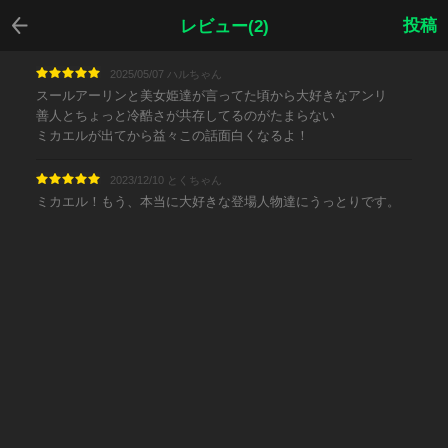
戻る
投稿
レビュー(2)
2025/05/07 ハルちゃん
スールアーリンと美女姫達が言ってた頃から大好きなアンリ
善人とちょっと冷酷さが共存してるのがたまらない
ミカエルが出てから益々この話面白くなるよ！
2023/12/10 とくちゃん
ミカエル！もう、本当に大好きな登場人物達にうっとりです。