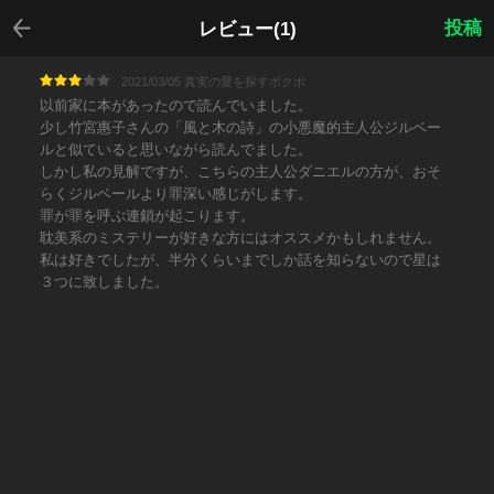
戻る
投稿
レビュー(1)
2021/03/05 真実の愛を探すポクポ
以前家に本があったので読んでいました。
少し竹宮惠子さんの「風と木の詩」の小悪魔的主人公ジルベー
ルと似ていると思いながら読んでました。
しかし私の見解ですが、こちらの主人公ダニエルの方が、おそ
らくジルベールより罪深い感じがします。
罪が罪を呼ぶ連鎖が起こります。
耽美系のミステリーが好きな方にはオススメかもしれません。
私は好きでしたが、半分くらいまでしか話を知らないので星は
３つに致しました。