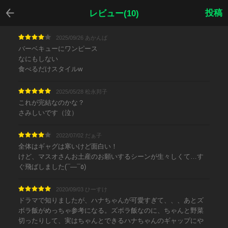
戻る
投稿
レビュー(10)
2025/09/26 あかんば
バーベキューにワンピース
なにもしない
食べるだけスタイルw
2025/05/28 松永邦子
これが完結なのかな？
さみしいです（泣）
2022/07/02 だぁ子
全体はギャグは寒いけど面白い！
けど、マスオさんお土産のお願いするシーンが生々しくて…す
ぐ飛ばしました(¯―¯٥)
2020/09/03 ひーすけ
ドラマで知りましたが、ハナちゃんが可愛すぎて、、、あとズ
ボラ飯がめっちゃ参考になる。ズボラ飯なのに、ちゃんと野菜
切ったりして、実はちゃんとできるハナちゃんのギャップにや