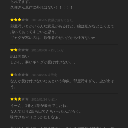
られてます。
久住さん原作に外れはない！！！！！
2019/05/05 代謝が落ちてきた
部屋汚いとかいろんな意見があるけど、絵は細かなところまで
描いてあってすごいと思う。
ギャグが寒いのは、原作者のせいだから仕方ないw
2018/08/06 ベロリンガ
話は面白い
しかし、寒いギャグが受け付けない。。
2018/08/05 未設定
なんか受け付けないなぁという印象。部屋汚すぎて、虫が出そ
う。
2018/01/24 サボン
うーん、1巻と2巻が最高でしたね。
なんでセリ2回も出てきちゃったんだろう。
味付けもマヨばっかだしなぁ。