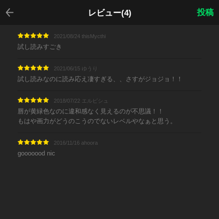
戻る
投稿
レビュー(4)
2021/08/24 thisMycthi
試し読みすごき
2021/06/15 ゆうり
試し読みなのに読み応え凄すぎる、、さすがジョジョ！！
2018/07/22 エルピシュ
唇が黄緑色なのに違和感なく見えるのが不思議！！
もはや画力がどうのこうのでないレベルやなぁと思う。
2016/11/16 ahoora
gooooood nic