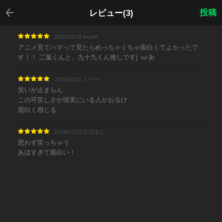
戻る
投稿
レビュー(3)
2020/01/18 ฅ•ω•ฅ
アニメ見てハマって見たらめっちゃくちゃ面白くてよかったで
す！！ 二葉くんと、九十九くん推しです( ‐ω‐)b
2019/10/15 ミラー
笑いが止まらん
この可笑しさが現実にいる人がおるけ
面白く感じる
2016/07/23 ぽぽぽん
思わず笑っちゃう
あほすぎて面白い！