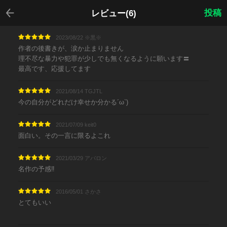
戻る
投稿
レビュー(6)
2023/08/22 ※黒※
作者の後書きが、涙か止まりません
理不尽な暴力や犯罪が少しでも無くなるように願います〓
最高です、応援してます
2021/08/14 TGJTL
今の自分がどれだけ幸せか分かる´ω`)
2021/07/09 keit0
面白い。その一言に限るよこれ
2021/03/29 アバロン
名作の予感‼︎
2016/05/01 さかさ
とてもいい