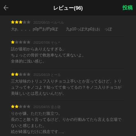
戻る
投稿
レビュー(96)
2022/08/15 ベルベル
大p。。。。p0p⁰⁰お8⁰p9ぽ 九p10っぽ大p0おお っぽ
2022/07/06 そら＊
話が最初からありえなすぎる。
ちょっとの骨折で救急車なんて来ないよ。
全体的に浅い感じ。
2021/04/19 とーる
三大珍味のトリュフ入りチョコ上手いとか言ってるけど、トリ
ュフってキノコよ？知ってて食ってるの？キノコ入りチョコが
美味しいとは思えないんだが。
2021/04/15 逆さ睫
りかが嫌。ただただ腹立つ。
長のこと散々言ってるけど、りかの行動みてたら言える立場で
ないと感じました。
絵が綺麗なだけに残念です…。