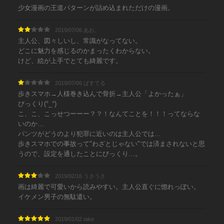
少女漫画の王道パターンが詰め込まれただけの漫画。
2019/07/06 あお。
主人公、図々しいし、常識がなってない。
どこに魅力を感じるのかまったくわからない。
けど、絵が上手でとても綺麗です。
2019/07/06 ぱすてる
歩きスマホ→人様巻き込んで骨折→主人公「よかったぁ」
びっくり(°_°)
こ、こ、こっせつーーー？？！なんてことを！！！ってならな
いのか…
パンツがどうのより犯罪に近いのは主人公では…
歩きスマホでの事故って"わざとじゃない"では済まされないと思
うので、設定を通したことにびっくり…。
2019/02/16 うさうさ
画は綺麗で可愛いから読みやすい。主人公直ぐに惚れっぽい。
イケメン男子の無駄遣い。
2019/01/02 take