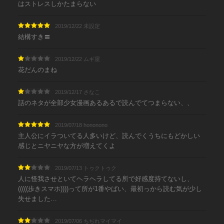
はストレスしかたまらない
2019/12/22 未設定
結構すき〓
2019/12/22 ムギ屋
花だんのまね
2019/12/17 さなこ
話のネタが全部少女漫画あるあるで読んでてつまらない、、
2019/07/18 hononono
主人公にイラついてる人多いけど、読んでくうちにもどかしい
感じとニヤニヤな方が増えてくよ
2019/07/13 トゥクトゥク
人に怪我させといてヘラヘラしてる所で好感度持てないし、
(((((歩きスマホ))))って所が1番やばい、最初っから読む気が少し
失せました…
2019/07/06 ちぢれマイマイ