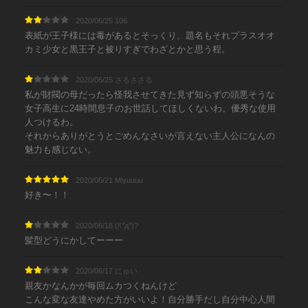
2020/06/25 106
表紙が王子様には毒があるとそっくり、題名もそれプラスオオ
カミ少女と黒王子と被りすぎでわざとかと思う程。
2020/06/25 さるささる
私が財閥の母だったら怪我させてきた見ず知らずの頭悪そうな
女子高生に24時間息子のお世話してほしくないわ。優秀な使用
人つけるわ。
それからありがとうとごめんなさいが言えない主人公になんの
魅力も感じない。
2020/06/21 Miyuuuu
好き〜！！
2020/06/18 (ꐦ°᷄д°᷅)?
髪型どうにかしてーーー
2020/06/17 にゅい
親友かなんかが毎回ムカつくねんけど
こんな変な友達やめた方がいいよ！自分勝手だし自分中心人間