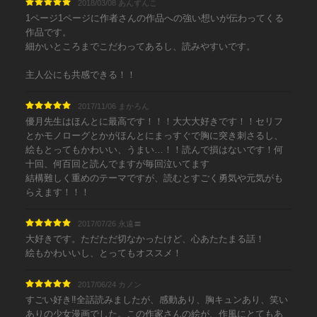
2018/03/08 あんずんこ
1ページ1ページに作者さんの作品への強い想いが伝わってくる
作品です。
細かいところまでこだわってあるし、読みやすいです。
主人公にも共感できる！！
2017/11/06 まかろん
優月先生はほんとに最高です！！！大大大好きです！！セリフ
とかモノローグとかがほんとにまっすぐで胸に突き刺さるし、
絵もとってもかわいい、うまい…！！読んで損はないです！何
十回、何百回と読んでますが毎回泣いてます
結構難しく重めのテーマですが、読むとすごく勇気や元気がも
らえます！！！
2017/07/26 永遠〓
大好きです。ただただ切なかったけど、心あたたまる話！
絵もかわいいし、とってもオススメ！
2017/06/24 カノン
すごい好き‼︎全話読みましたが、感動あり、胸キュンあり、笑い
ありの少女漫画でした。この作家さんの絵が、作風にとてもあ