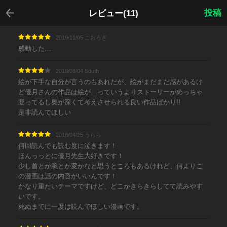
戻る
投稿
レビュー(11)
2019/11/05 こおろぎ
感動した…
2019/08/04 South
絵が下手な自分が言うのもあれだが、絵がまだまだ感があるけ
ど優月さんの作品は絵が…っていうよりストーリーがめっちゃ
凝ってるし奥が深くて考えさせられる良い作品ばかり!!
是非読んでほしい
2018/04/25 うらら
何回読んでも読む度に泣きます！
ほんっっとに優月先生大好きです！
少し首とか腕とか変かなと思うところもあるけれど、何よりこ
の漫画は話の内容がいいんです！
かなり重たいテーマですけど、どこかきらきらしてて読みやす
いです。
死ぬまでに一度は読んでほしい漫画です。