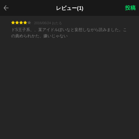
戻る
投稿
レビュー(1)
2016/06/24 おたる
ドS王子系、、某アイドルぽいなと妄想しながら読みました。こ
の責められかた、嫌いじゃない