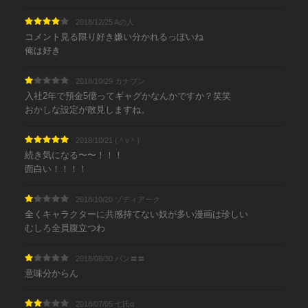
2018/12/25 Aの人
コメント見る限り好き嫌い分かれるっぽいね
俺は好き
2018/10/29 カナブン
入社2年で預金5億ってギャグかなんかですか？笑笑
おかしな設定が散見しますね。
2018/10/21 (＾ν＾)
続き気になる〜〜！！！
面白い！！！！
2018/10/20 ゾディアーク
全くキャラクターに共感持てない奴が多い漫画は珍しい
むしろ全員腹立つわ
2018/08/30 パン〓〓
意味分からん
2018/07/05 七氏α