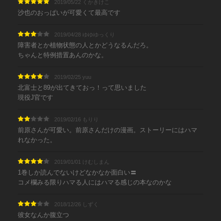
2019/05/22 くかきけこ
沙也のおっぱいが可愛くて最高です
2019/04/28 ゆゆゆっくり
障害者とか植物状態の人とかどうなるんだろ。
ちゃんと特例措置あんのかな。
2019/02/25 yuu
北富士と89が出てきておっ！って思いました
現役J官です
2019/02/16 もりり
前原さんが可愛い。前原さんだけの漫画。ストーリーにはハマ
れなかった。
2019/01/01 けむしまん
1巻しか読んでないけどなかなか面白い〓
コメ欄みる限りハマる人にはハマる感じの本なのかな
2018/12/26 しずく
彼女なんか腹立つ