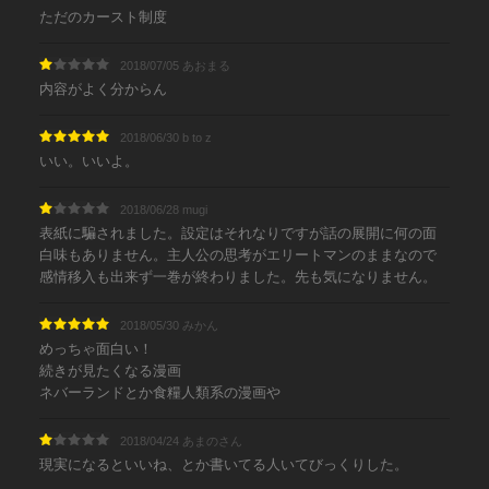
ただのカースト制度
2018/07/05 あおまる
内容がよく分からん
2018/06/30 b to z
いい。いいよ。
2018/06/28 mugi
表紙に騙されました。設定はそれなりですが話の展開に何の面
白味もありません。主人公の思考がエリートマンのままなので
感情移入も出来ず一巻が終わりました。先も気になりません。
2018/05/30 みかん
めっちゃ面白い！
続きが見たくなる漫画
ネバーランドとか食糧人類系の漫画や
2018/04/24 あまのさん
現実になるといいね、とか書いてる人いてびっくりした。