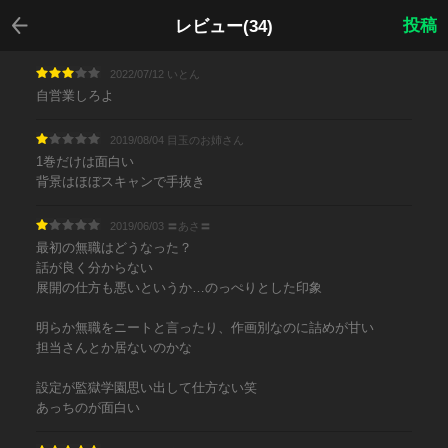
戻る
投稿
レビュー(34)
2022/07/12 いとん
自営業しろよ
2019/08/04 目玉のお姉さん
1巻だけは面白い
背景はほぼスキャンで手抜き
2019/06/03 〓あさ〓
最初の無職はどうなった？
話が良く分からない
展開の仕方も悪いというか…のっぺりとした印象
明らか無職をニートと言ったり、作画別なのに詰めが甘い
担当さんとか居ないのかな
設定が監獄学園思い出して仕方ない笑
あっちのが面白い