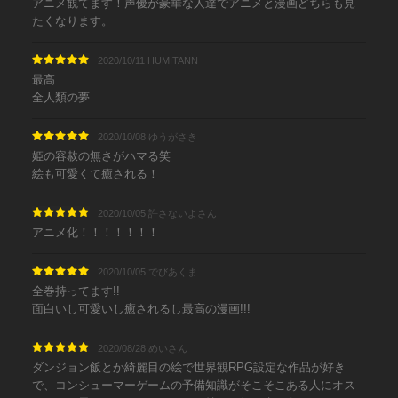
アニメ観てます！声優が豪華な人達でアニメと漫画どちらも見
たくなります。
2020/10/11 HUMITANN
最高
全人類の夢
2020/10/08 ゆうがさき
姫の容赦の無さがハマる笑
絵も可愛くて癒される！
2020/10/05 許さないよさん
アニメ化！！！！！！！
2020/10/05 でびあくま
全巻持ってます!!
面白いし可愛いし癒されるし最高の漫画!!!
2020/08/28 めいさん
ダンジョン飯とか綺麗目の絵で世界観RPG設定な作品が好き
で、コンシューマーゲームの予備知識がそこそこある人にオス