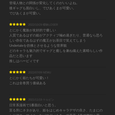
登場人物との関係が変化してくのがいいよね。
後ギャグも面白いし、でびあくまが可愛い。
でびあくまが可愛い。
2022/10/29 曖昧LOSER
とにかく魔族が友好的で優しい
人質であるはずの姫がアクティブ極め過ぎたり、普通なら恐ろ
しい存在であるはずの魔王がお茶目で笑えてしまう
Undertaleを彷彿とさせるような世界観
どのキャラも魅力的でギャグと癒しを兼ね備えた素晴らしい作
品だと思います
推しはハーピィです
2022/07/09 NEMU
とにかく姫たちが可愛い！
これは全巻買う価値ある
2021/11/19 ケルビン
日常系漫画で1番面白いと思う。
至る所にネタがあり、姫をはじめキャラデザの良さ、たまにの