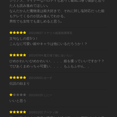
シリアス、マイナーなパロディもあって最高｡1巻で微妙と思っ
た人も読み進めてほしい｡
なんだかんだ魔物達は姫大好きで、それに対し塩対応だった姫
もデレてくるのが読み進んでわかる。
男性でも女性でも楽しめると思う｡
2021/08/27 スヤリス姫護衛隊隊長
文句なしの星5つ！
こんなに可愛い姫やキャラは他にいるだろうか！？
2021/07/04 魔王城で姫に会いたい
ひめかわいいひめかわいい、、、、姫を攫っていいですか？？
でびあくまめっちゃ可愛い、、、、もふもふやん、、
2021/05/01 ゆーず
伝説の始まり
2021/01/25 しにー
いいと思う
2020/12/22 アーティ神