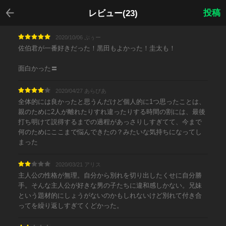
戻る
投稿
レビュー(23)
2020/10/06 ぷぅー
佐伯君が一番好きだった！黒田もよかった！圭太も！
面白かった〓
2020/04/27 あらびあ
全体的には良かったと思うんだけど個人的に1つ思ったことは、
親のために2人が離れたりすれ違ったりする時間の割には、最後
打ち明けて説得するまでの過程があっさりしすぎてて、今まで
何のためにここまで悩んできたの？みたいな気持ちになってし
まった
2020/03/21 アリス
主人公の性格が無理。自分から別れを切り出したくせに自分勝
手。そんな主人公が好きな男の子たちに違和感しかない。兄妹
という題材的にしょうがないのかもしれないけど別れて付き合
ってを繰り返しすぎてくどかった。