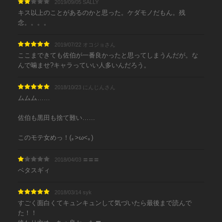
2019/09/05 SALLY
キス以上のことがあるのかと思った。ケダモノだもん。残
念。。。。
2019/07/22 オコジョさん
ここまできても佐伯が一番良かったと思ってしまうんだが。な
んで噛ませ?キャラっていい人多いんだろう。
2018/10/23 にんじんさん
ムムム……
佐伯も黒田も捨て難い……
このモテ女めっ！(｡>ω<｡)
2018/04/03 〓〓〓
ベタスギィ
2018/03/14 syk
すごく面白くてキュンキュンして気づいたら最後まで読んで
た！！