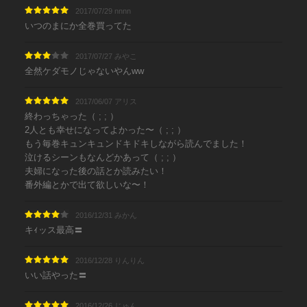
2017/07/29 nnnn
いつのまにか全巻買ってた
2017/07/27 みやこ
全然ケダモノじゃないやんww
2017/06/07 アリス
終わっちゃった（ ; ; ）
2人とも幸せになってよかった〜（ ; ; ）
もう毎巻キュンキュンドキドキしながら読んでました！
泣けるシーンもなんどかあって（ ; ; ）
夫婦になった後の話とか読みたい！
番外編とかで出て欲しいな〜！
2016/12/31 みかん
キｨッス最高〓
2016/12/28 りんりん
いい話やった〓
2016/12/26 じゅん