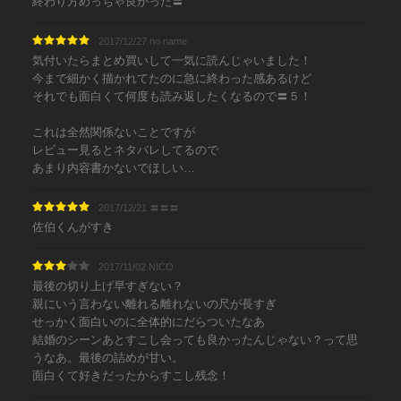
終わり方めっちゃ良かった〓
2017/12/27 no name
気付いたらまとめ買いして一気に読んじゃいました！
今まで細かく描かれてたのに急に終わった感あるけど
それでも面白くて何度も読み返したくなるので〓５！
これは全然関係ないことですが
レビュー見るとネタバレしてるので
あまり内容書かないでほしい…
2017/12/21 〓〓〓
佐伯くんがすき
2017/11/02 NICO
最後の切り上げ早すぎない？
親にいう言わない離れる離れないの尺が長すぎ
せっかく面白いのに全体的にだらついたなあ
結婚のシーンあとすこし会っても良かったんじゃない？って思
うなあ。最後の詰めが甘い。
面白くて好きだったからすこし残念！