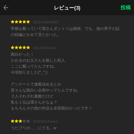
戻る
投稿
レビュー(3)
2021/10/09 B4RS
帝都も載っていて環さんダントツは納得。でも、他の男子の話
の続編とかみて見たかった。
2021/03/24 noa
面白かった！
かおるのお父さんを殺した犯人
ここに載ってたんですね。
今頃知りました(^_^;)
アンケートで連載決めるとか
昔そんな面白い企画やってたんですね。
３人それぞれ素敵だけど
私も１位は環さんかなぁ？
もちろんその他の作品も全部面白かったです！
2016/12/14 moco
うたプリの……にてる…w