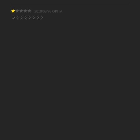
2018/09/26 OKITA
マ？？？？？？？